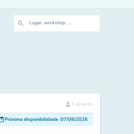
Lugar, workshop, ...
search
person
1
assento
e_range
Próxima disponibilidade
:
07/08/2026