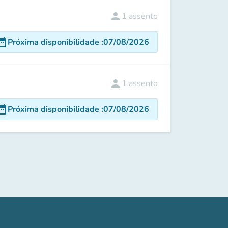
person
1
assento
e_range
Próxima disponibilidade
:
07/08/2026
person
1
assento
e_range
Próxima disponibilidade
:
07/08/2026