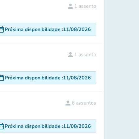
person
1
assento
e_range
Próxima disponibilidade
:
11/08/2026
person
1
assento
e_range
Próxima disponibilidade
:
11/08/2026
person
6
assentos
e_range
Próxima disponibilidade
:
11/08/2026