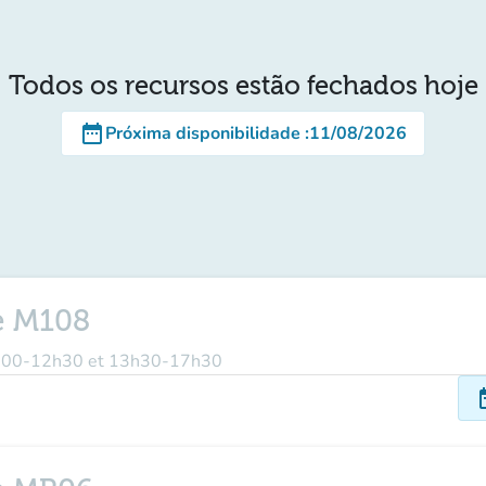
Todos os recursos estão fechados hoje
date_range
Próxima disponibilidade
:
11/08/2026
e M108
 9h00-12h30 et 13h30-17h30
dat