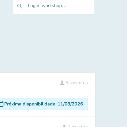
Lugar, workshop, ...
search
person
6
assentos
e_range
Próxima disponibilidade
:
11/08/2026