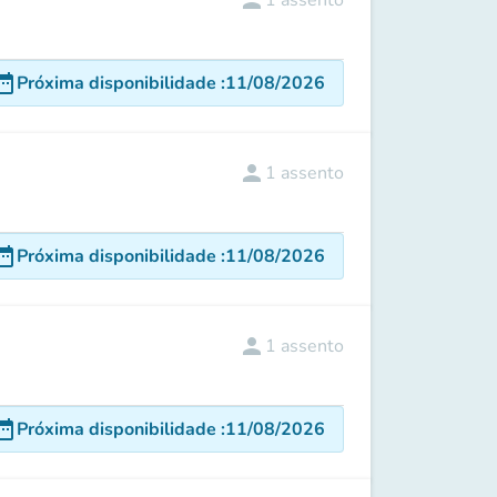
person
1
assento
e_range
Próxima disponibilidade
:
11/08/2026
person
1
assento
e_range
Próxima disponibilidade
:
11/08/2026
person
1
assento
e_range
Próxima disponibilidade
:
11/08/2026