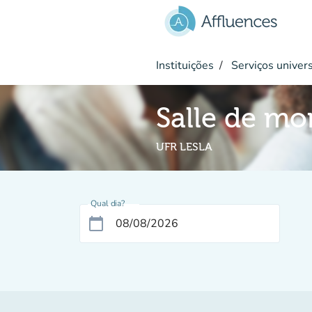
Ir para o conteúdo principal
Instituições
Serviços univers
Salle de mo
UFR LESLA
Qual dia?
calendar_today