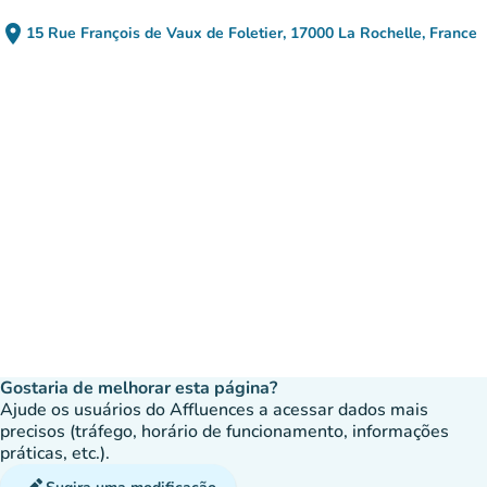
place
15 Rue François de Vaux de Foletier, 17000 La Rochelle, France
(abrir no Google Maps)
(novo separador)
Gostaria de melhorar esta página?
Ajude os usuários do Affluences a acessar dados mais
precisos (tráfego, horário de funcionamento, informações
práticas, etc.).