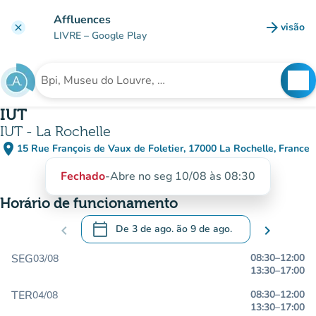
Ir para o conteúdo principal
Affluences
arrow_forward
visão
clear
(novo 
LIVRE
– Google Play
search
See
Procura uma instituição
IUT
IUT - La Rochelle
place
15 Rue François de Vaux de Foletier, 17000 La Rochelle, France
(abrir no Google Maps)
(novo separador)
Fechado
-
Abre no seg 10/08 às 08:30
Horário de funcionamento
calendar_today
chevron_left
De
3 de ago.
ão
9 de ago.
chevron_right
.
Abra o calendário para alterar as datas
SEG
08:30
–
12:00
03/08
13:30
–
17:00
TER
08:30
–
12:00
04/08
13:30
–
17:00