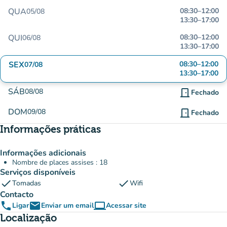
QUA
08:30
–
12:00
05/08
13:30
–
17:00
QUI
08:30
–
12:00
06/08
13:30
–
17:00
SEX
08:30
–
12:00
07/08
13:30
–
17:00
SÁB
08/08
door_front
Fechado
DOM
09/08
door_front
Fechado
Informações práticas
Informações adicionais
Nombre de places assises : 18
Serviços disponíveis
check
check
Tomadas
Wifi
Contacto
phone
email
computer
Ligar
Enviar um email
Acessar site
(novo separador)
Localização