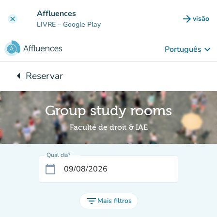
Ir para o conteúdo principal
Affluences
arrow_forward
visão
clear
(novo 
LIVRE
– Google Play
keyboard_arrow_down
Português
arrow_left
Reservar
Voltar para:
Group study rooms
Faculté de droit & IAE
Qual dia?
calendar_today
filter_list
Mais filtros