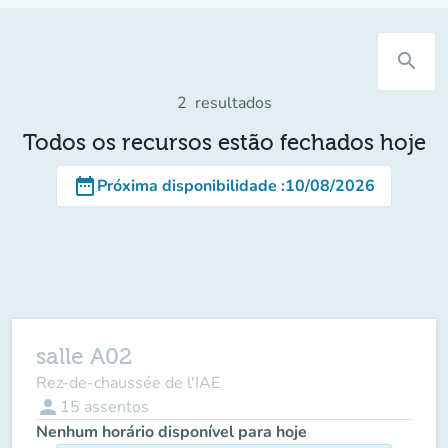
search
2
resultados
Todos os recursos estão fechados hoje
date_range
Próxima disponibilidade
:
10/08/2026
salle A02
Rez-de-chaussée de l'IAE
person
15
assentos
Nenhum horário disponível para hoje