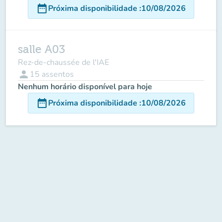
date_range
Próxima disponibilidade
:
10/08/2026
salle A03
Rez-de-chaussée de l'IAE
person
15
assentos
Nenhum horário disponível para hoje
date_range
Próxima disponibilidade
:
10/08/2026