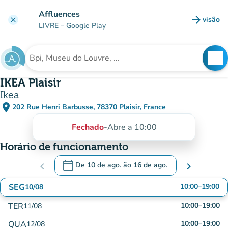
Ir para o conteúdo principal
Affluences
arrow_forward
visão
clear
(novo 
LIVRE
– Google Play
search
See
Procura uma instituição
IKEA Plaisir
Ikea
place
202 Rue Henri Barbusse, 78370 Plaisir, France
(abrir no Google Maps)
(novo separador)
Fechado
-
Abre a 10:00
Horário de funcionamento
calendar_today
chevron_left
De
10 de ago.
ão
16 de ago.
chevron_right
.
Abra o calendário para alterar as datas
SEG
10:00
–
19:00
10/08
TER
10:00
–
19:00
11/08
QUA
10:00
–
19:00
12/08