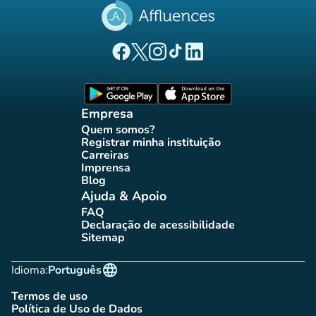
(novo separador)
(novo separador)
(novo separador)
(novo separador)
(novo separador)
Página Facebook Affluences
Página Twitter Affluences
Página Instagram Affluences
Página TikTok Affluences
Página LinkedIn Affluenc
(novo separador)
(novo separador
Empresa
Quem somos?
(novo separador)
Registrar minha instituição
(novo separador)
Carreiras
(novo separador)
Imprensa
(novo separador)
Blog
(novo separador)
Ajuda & Apoio
FAQ
(novo separador)
Declaração de acessibilidade
(novo separador)
Sitemap
(novo separador)
language
Idioma:
Português
Termos de uso
(novo separador)
Política de Uso de Dados
(novo separador)