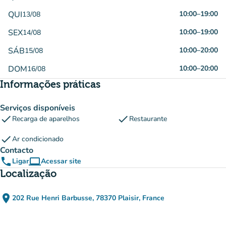
QUI
10:00
–
19:00
13/08
SEX
10:00
–
19:00
14/08
SÁB
10:00
–
20:00
15/08
DOM
10:00
–
20:00
16/08
Informações práticas
Serviços disponíveis
check
check
Recarga de aparelhos
Restaurante
check
Ar condicionado
Contacto
phone
computer
Ligar
Acessar site
(novo separador)
Localização
place
202 Rue Henri Barbusse, 78370 Plaisir, France
(abrir no Google Maps)
(novo separador)