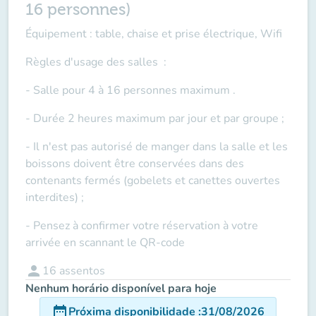
16 personnes)
Équipement : table, chaise et prise électrique, Wifi
Règles d'usage des salles
:
- Salle pour 4 à 16 personnes maximum .
- Durée 2 heures maximum par jour et par groupe ;
- Il n'est pas autorisé de manger dans la salle et les
boissons doivent être conservées dans des
contenants fermés (gobelets et canettes ouvertes
interdites) ;
- Pensez à confirmer votre réservation à votre
arrivée en scannant le QR-code
person
16
assentos
Nenhum horário disponível para hoje
date_range
Próxima disponibilidade
:
31/08/2026