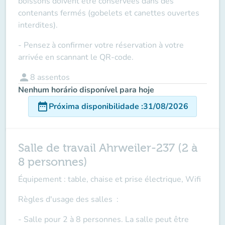
boissons doivent être conservées dans des
contenants fermés (gobelets et canettes ouvertes
interdites).
- Pensez à confirmer votre réservation à votre
arrivée en scannant le QR-code.
person
8
assentos
Nenhum horário disponível para hoje
date_range
Próxima disponibilidade
:
31/08/2026
Salle de travail Ahrweiler-237 (2 à
8 personnes)
Équipement : table, chaise et prise électrique, Wifi
Règles d'usage des salles
:
- Salle pour 2 à 8 personnes. La salle peut être