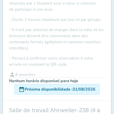
réservée par 1 étudiant seul si celui-ci a besoin
de
participer à une visio
.
- Durée 2 heures maximum par jour et par groupe.
- Il n'est pas autorisé de manger dans la salle et les
boissons doivent être conservées dans des
contenants fermés (gobelets et canettes ouvertes
interdites).
- Pensez à confirmer votre réservation à votre
arrivée en scannant le QR-code.
person
8
assentos
Nenhum horário disponível para hoje
date_range
Próxima disponibilidade
:
31/08/2026
Salle de travail Ahrweiler-238 (4 à