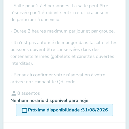
- Salle pour 2 à 8 personnes. La salle peut être
réservée par 1 étudiant seul si celui-ci a besoin
de
participer à une visio
.
- Durée 2 heures maximum par jour et par groupe.
- Il n'est pas autorisé de manger dans la salle et les
boissons doivent être conservées dans des
contenants fermés (gobelets et canettes ouvertes
interdites).
- Pensez à confirmer votre réservation à votre
arrivée en scannant le QR-code.
person
8
assentos
Nenhum horário disponível para hoje
date_range
Próxima disponibilidade
:
31/08/2026