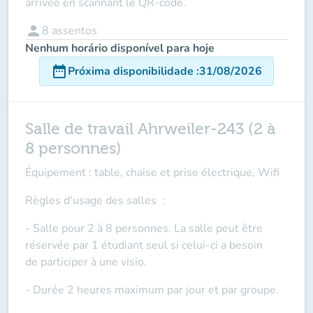
arrivée en scannant le QR-code.
person
8
assentos
Nenhum horário disponível para hoje
date_range
Próxima disponibilidade
:
31/08/2026
Salle de travail Ahrweiler-243 (2 à
8 personnes)
Équipement : table, chaise et prise électrique, Wifi
Règles d'usage des salles
:
- Salle pour 2 à 8 personnes. La salle peut être
réservée par 1 étudiant seul si celui-ci a besoin
de
participer à une visio
.
- Durée 2 heures maximum par jour et par groupe.