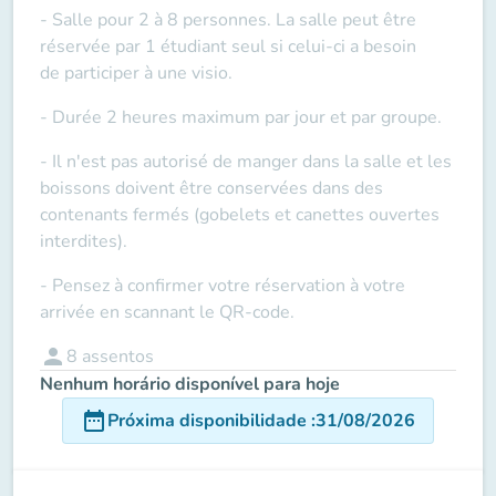
- Salle pour 2 à 8 personnes. La salle peut être
réservée par 1 étudiant seul si celui-ci a besoin
de
participer à une visio
.
- Durée 2 heures maximum par jour et par groupe.
- Il n'est pas autorisé de manger dans la salle et les
boissons doivent être conservées dans des
contenants fermés (gobelets et canettes ouvertes
interdites).
- Pensez à confirmer votre réservation à votre
arrivée en scannant le QR-code.
person
8
assentos
Nenhum horário disponível para hoje
date_range
Próxima disponibilidade
:
31/08/2026