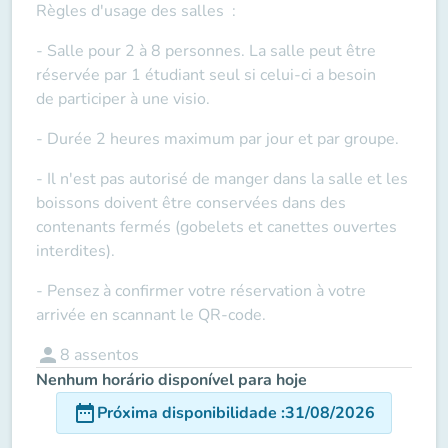
Règles d'usage des salles
:
- Salle pour 2 à 8 personnes. La salle peut être
réservée par 1 étudiant seul si celui-ci a besoin
de
participer à une visio
.
- Durée 2 heures maximum par jour et par groupe.
- Il n'est pas autorisé de manger dans la salle et les
boissons doivent être conservées dans des
contenants fermés (gobelets et canettes ouvertes
interdites).
- Pensez à confirmer votre réservation à votre
arrivée en scannant le QR-code.
person
8
assentos
Nenhum horário disponível para hoje
date_range
Próxima disponibilidade
:
31/08/2026