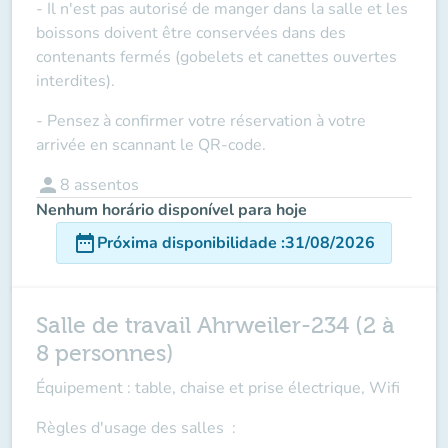
- Il n'est pas autorisé de manger dans la salle et les
boissons doivent être conservées dans des
contenants fermés (gobelets et canettes ouvertes
interdites).
- Pensez à confirmer votre réservation à votre
arrivée en scannant le QR-code.
person
8
assentos
Nenhum horário disponível para hoje
date_range
Próxima disponibilidade
:
31/08/2026
Salle de travail Ahrweiler-234 (2 à
8 personnes)
Équipement : table, chaise et prise électrique, Wifi
Règles d'usage des salles
: