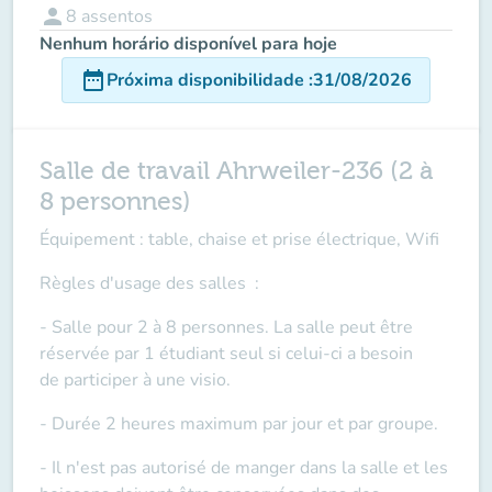
person
8
assentos
Nenhum horário disponível para hoje
date_range
Próxima disponibilidade
:
31/08/2026
Salle de travail Ahrweiler-236 (2 à
8 personnes)
Équipement : table, chaise et prise électrique, Wifi
Règles d'usage des salles
:
- Salle pour 2 à 8 personnes. La salle peut être
réservée par 1 étudiant seul si celui-ci a besoin
de
participer à une visio
.
- Durée 2 heures maximum par jour et par groupe.
- Il n'est pas autorisé de manger dans la salle et les