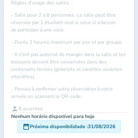
Règles d'usage des salles
:
- Salle pour 2 à 8 personnes. La salle peut être
réservée par 1 étudiant seul si celui-ci a besoin
de
participer à une visio
.
- Durée 2 heures maximum par jour et par groupe.
- Il n'est pas autorisé de manger dans la salle et les
boissons doivent être conservées dans des
contenants fermés (gobelets et canettes ouvertes
interdites).
- Pensez à confirmer votre réservation à votre
arrivée en scannant le QR-code.
person
8
assentos
Nenhum horário disponível para hoje
date_range
Próxima disponibilidade
:
31/08/2026