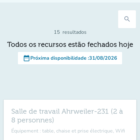
search
15
resultados
Todos os recursos estão fechados hoje
date_range
Próxima disponibilidade
:
31/08/2026
Salle de travail Ahrweiler-231 (2 à
8 personnes)
Équipement : table, chaise et prise électrique, Wifi