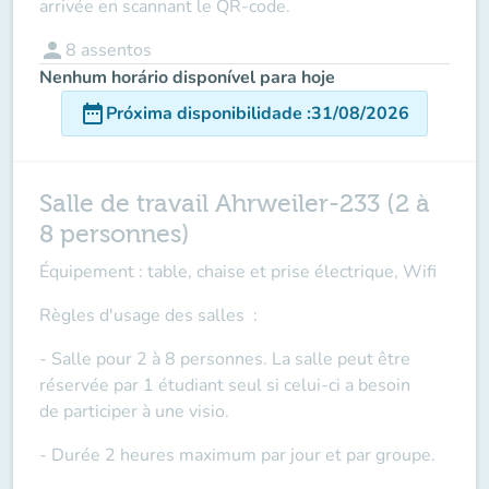
arrivée en scannant le QR-code.
person
8
assentos
Nenhum horário disponível para hoje
date_range
Próxima disponibilidade
:
31/08/2026
Salle de travail Ahrweiler-233 (2 à
8 personnes)
Équipement : table, chaise et prise électrique, Wifi
Règles d'usage des salles
:
- Salle pour 2 à 8 personnes. La salle peut être
réservée par 1 étudiant seul si celui-ci a besoin
de
participer à une visio
.
- Durée 2 heures maximum par jour et par groupe.