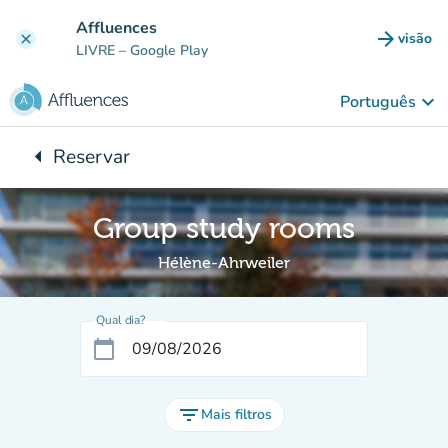
Ir para o conteúdo principal
Affluences
arrow_forward
visão
clear
(novo 
LIVRE
– Google Play
keyboard_arrow_down
Português
arrow_left
Reservar
Voltar para:
Group study rooms
Hélène-Ahrweiler
Qual dia?
calendar_today
filter_list
Mais filtros