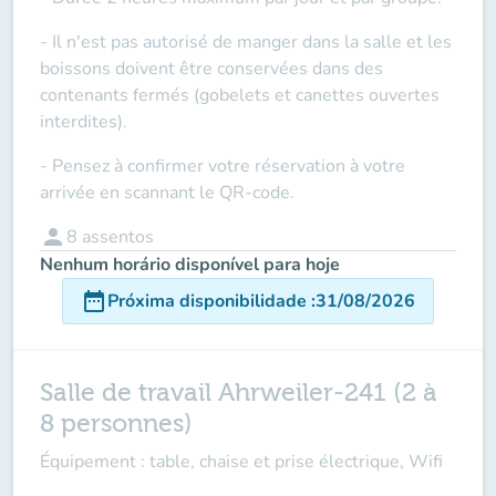
- Il n'est pas autorisé de manger dans la salle et les
boissons doivent être conservées dans des
contenants fermés (gobelets et canettes ouvertes
interdites).
- Pensez à confirmer votre réservation à votre
arrivée en scannant le QR-code.
person
8
assentos
Nenhum horário disponível para hoje
date_range
Próxima disponibilidade
:
31/08/2026
Salle de travail Ahrweiler-241 (2 à
8 personnes)
Équipement : table, chaise et prise électrique, Wifi