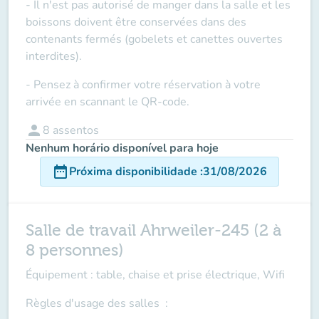
- Il n'est pas autorisé de manger dans la salle et les
boissons doivent être conservées dans des
contenants fermés (gobelets et canettes ouvertes
interdites).
- Pensez à confirmer votre réservation à votre
arrivée en scannant le QR-code.
person
8
assentos
Nenhum horário disponível para hoje
date_range
Próxima disponibilidade
:
31/08/2026
Salle de travail Ahrweiler-245 (2 à
8 personnes)
Équipement : table, chaise et prise électrique, Wifi
Règles d'usage des salles
: