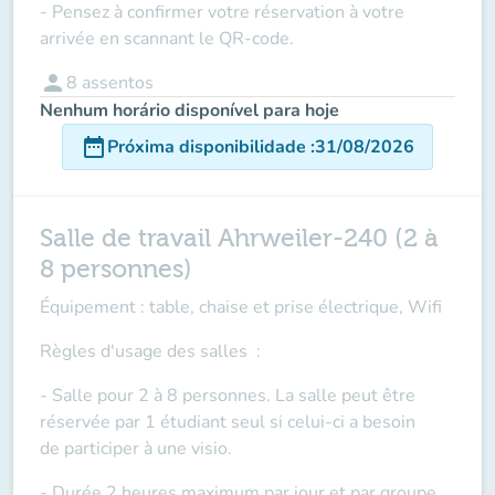
- Pensez à confirmer votre réservation à votre
arrivée en scannant le QR-code.
person
8
assentos
Nenhum horário disponível para hoje
date_range
Próxima disponibilidade
:
31/08/2026
Salle de travail Ahrweiler-240 (2 à
8 personnes)
Équipement : table, chaise et prise électrique, Wifi
Règles d'usage des salles
:
- Salle pour 2 à 8 personnes. La salle peut être
réservée par 1 étudiant seul si celui-ci a besoin
de
participer à une visio
.
- Durée 2 heures maximum par jour et par groupe.