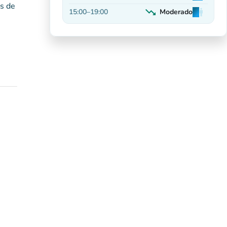
s de
Em alta
trending_down
15:00
–
19:00
Moderado
man
man
man
Decrescente