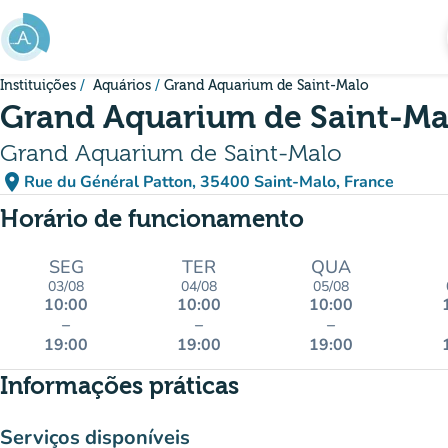
Ir para o conteúdo principal
Instituições
Aquários
Grand Aquarium de Saint-Malo
Grand Aquarium de Saint-Ma
Grand Aquarium de Saint-Malo
place
Rue du Général Patton, 35400 Saint-Malo, France
(abrir no Google Maps)
(novo separador)
Horário de funcionamento
SEG
TER
QUA
03/08
04/08
05/08
10:00
10:00
10:00
–
–
–
19:00
19:00
19:00
Informações práticas
Serviços disponíveis