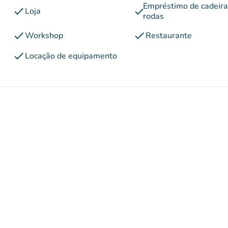
Empréstimo de cadeira
check
check
Loja
rodas
check
check
Workshop
Restaurante
check
Locação de equipamento