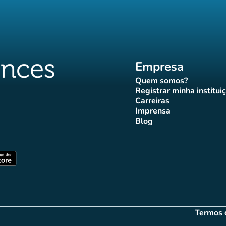
Empresa
Quem somos?
(novo separador)
Registrar minha institui
(novo sepa
Carreiras
(novo separador)
Imprensa
r)
ador)
eparador)
o separador)
novo separador)
(novo separador)
Blog
ffluences
 Affluences
agram Affluences
TikTok Affluences
na LinkedIn Affluences
(novo separador)
arador)
(novo separador)
Termos 
(