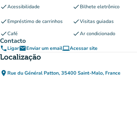
check
check
Acessibilidade
Bilhete eletrônico
check
check
Empréstimo de carrinhos
Visitas guiadas
check
check
Café
Ar condicionado
Contacto
phone
email
computer
Ligar
Enviar um email
Acessar site
(novo separador)
Localização
place
Rue du Général Patton, 35400 Saint-Malo, France
(abrir no Google Maps)
(novo separador)