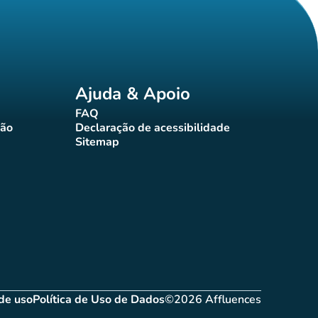
Ajuda & Apoio
FAQ
(novo separador)
ção
Declaração de acessibilidade
rador)
(novo separador)
Sitemap
(novo separador)
de uso
Política de Uso de Dados
©2026 Affluences
novo separador)
(novo separador)