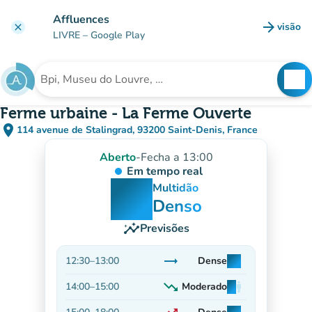
Ir para o conteúdo principal
Affluences
arrow_forward
visão
clear
(novo 
LIVRE
– Google Play
search
See
Procura uma instituição
Ferme urbaine - La Ferme Ouverte
place
114 avenue de Stalingrad, 93200 Saint-Denis, France
(abrir no Google Maps)
(novo separador)
Aberto
-
Fecha a 13:00
Em tempo real
man
man
man
Multidão
Denso
insights
Previsões
trending_flat
12:30
–
13:00
Dense
man
man
man
Estável
trending_down
14:00
–
15:00
Moderado
man
man
man
Decrescente