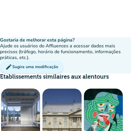
Gostaria de melhorar esta página?
Ajude os usuários do Affluences a acessar dados mais
precisos (tráfego, horário de funcionamento, informações
práticas, etc.).
edit
Sugira uma modificação
Etablissements similaires aux alentours
disponível
Reserva
event
10%
group
ocupação