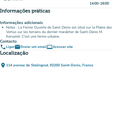
14:00
–
18:00
Informações práticas
Informações adicionais
Notes : La Ferme Ouverte de Saint-Denis est situé sur la Plaine des
Vertus sur les terrains du dernier maraîcher de Saint-Denis M.
Kersanté. C'est une ferme urbaine.
Contacto
phone
email
computer
Ligar
Enviar um email
Acessar site
(novo separador)
Localização
place
114 avenue de Stalingrad, 93200 Saint-Denis, France
(abrir no Google Maps)
(novo separador)