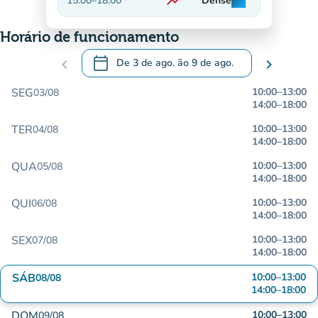
trending_up
15:00
–
18:00
Dense
man
man
man
Em alta
Horário de funcionamento
calendar_today
chevron_left
De
3 de ago.
ão
9 de ago.
chevron_right
.
Abra o calendário para alterar as datas
SEG
10:00
–
13:00
03/08
14:00
–
18:00
TER
10:00
–
13:00
04/08
14:00
–
18:00
QUA
10:00
–
13:00
05/08
14:00
–
18:00
QUI
10:00
–
13:00
06/08
14:00
–
18:00
SEX
10:00
–
13:00
07/08
14:00
–
18:00
SÁB
10:00
–
13:00
08/08
14:00
–
18:00
DOM
10:00
–
13:00
09/08