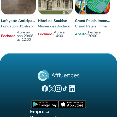
Lafayette Anticipations
Hôtel de Soubise
Grand Palais Immersif
Fondation d'Entreprise des Galeries Lafayette
Musée des Archives nationales
Grand Palais Immersif
Abre no
Abre a
Fecha a
Fechado
-
Aberto
-
Fechado
-
sáb 29/08
14:00
20:00
às 12:00
Elementos 1 às 3 sobre 3
(novo separador)
(novo separador)
(novo separador)
(novo separador)
(novo separador)
Página Facebook Affluences
Página Twitter Affluences
Página Instagram Affluences
Página TikTok Affluences
Página LinkedIn Affluenc
(novo separador)
(novo separador
Empresa