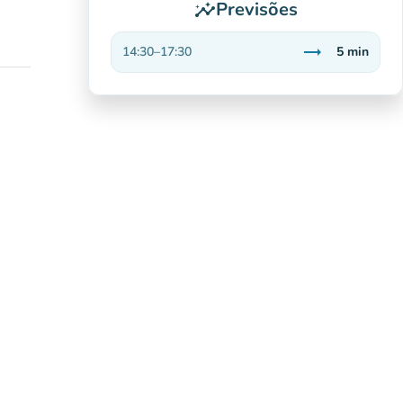
Previsões
insights
trending_flat
14:30
–
17:30
5
min
Estável