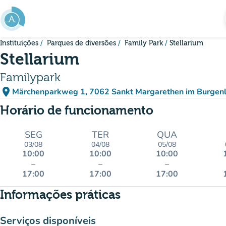
Ir para o conteúdo principal
Instituições
Parques de diversões
Family Park
Stellarium
Stellarium
Familypark
place
Märchenparkweg 1, 7062 Sankt Margarethen im Burgenl
(abrir no Google Maps)
(novo separador)
Horário de funcionamento
SEG
TER
QUA
03/08
04/08
05/08
10:00
10:00
10:00
–
–
–
17:00
17:00
17:00
Informações práticas
Serviços disponíveis