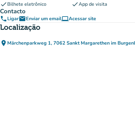
check
check
Bilhete eletrônico
App de visita
Contacto
phone
email
computer
Ligar
Enviar um email
Acessar site
(novo separador)
Localização
place
Märchenparkweg 1, 7062 Sankt Margarethen im Burgenl
(abrir no Google Maps)
(novo separador)