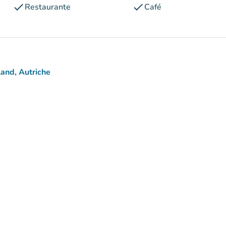
check
check
Restaurante
Café
and, Autriche