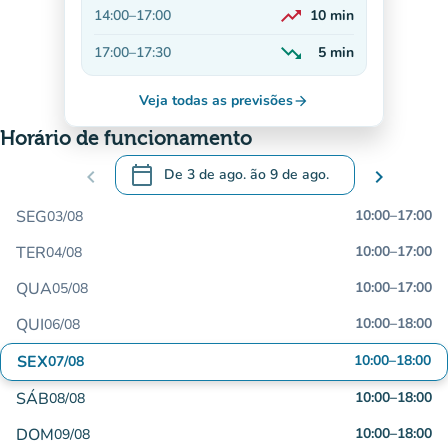
trending_up
14:00
–
17:00
10
min
Em alta
trending_down
17:00
–
17:30
5
min
Decrescente
Veja todas as previsões
arrow_forward
Horário de funcionamento
calendar_today
chevron_left
De
3 de ago.
ão
9 de ago.
chevron_right
.
Abra o calendário para alterar as datas
SEG
10:00
–
17:00
03/08
TER
10:00
–
17:00
04/08
QUA
10:00
–
17:00
05/08
QUI
10:00
–
18:00
06/08
SEX
10:00
–
18:00
07/08
SÁB
10:00
–
18:00
08/08
DOM
10:00
–
18:00
09/08