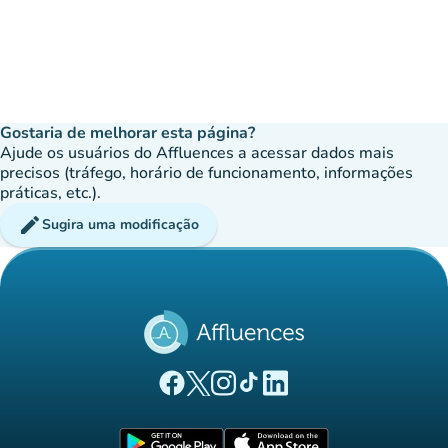
Gostaria de melhorar esta página?
Ajude os usuários do Affluences a acessar dados mais
precisos (tráfego, horário de funcionamento, informações
práticas, etc.).
edit
Sugira uma modificação
(novo separador)
(novo separador)
(novo separador)
(novo separador)
(novo separador)
Página Facebook Affluences
Página Twitter Affluences
Página Instagram Affluences
Página TikTok Affluences
Página LinkedIn Affluenc
(novo separador)
(novo separador