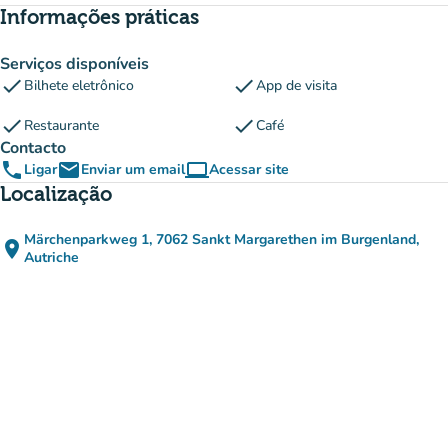
Informações práticas
Serviços disponíveis
check
check
Bilhete eletrônico
App de visita
check
check
Restaurante
Café
Contacto
phone
email
computer
Ligar
Enviar um email
Acessar site
(novo separador)
Localização
Märchenparkweg 1, 7062 Sankt Margarethen im Burgenland,
place
(abrir no Google Maps)
(novo separador)
Autriche