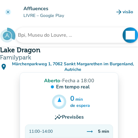
Ir para o conteúdo principal
Affluences
arrow_forward
visão
clear
(novo 
LIVRE
– Google Play
search
See
Procura uma instituição
Lake Dragon
Familypark
Märchenparkweg 1, 7062 Sankt Margarethen im Burgenland,
place
(abrir no Google Maps)
(novo separador)
Autriche
Aberto
-
Fecha a 18:00
Em tempo real
0
min
5
min
de espera
insights
Previsões
trending_flat
11:00
–
14:00
5
min
Estável