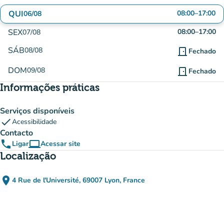
QUI
08:00
–
17:00
06/08
SEX
08:00
–
17:00
07/08
SÁB
08/08
door_front
Fechado
DOM
09/08
door_front
Fechado
Informações práticas
Serviços disponíveis
check
Acessibilidade
Contacto
phone
computer
Ligar
Acessar site
(novo separador)
Localização
place
4 Rue de l'Université, 69007 Lyon, France
(abrir no Google Maps)
(novo separador)