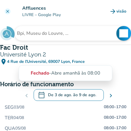
Ir para o conteúdo principal
Affluences
arrow_forward
visão
clear
(novo 
LIVRE
– Google Play
search
See
Procura uma instituição
Fac Droit
Université Lyon 2
place
4 Rue de l'Université, 69007 Lyon, France
(abrir no Google Maps)
(novo separador)
Fechado
-
Abre amanhã às 08:00
Horário de funcionamento
calendar_today
chevron_left
De
3 de ago.
ão
9 de ago.
chevron_right
.
Abra o calendário para alterar as datas
SEG
08:00
–
17:00
03/08
TER
08:00
–
17:00
04/08
QUA
08:00
–
17:00
05/08