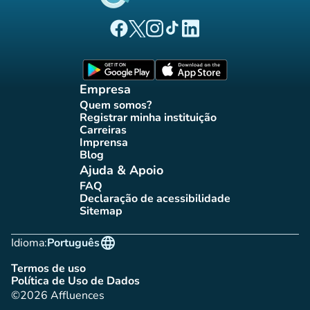
(novo separador)
(novo separador)
(novo separador)
(novo separador)
(novo separador)
Página Facebook Affluences
Página Twitter Affluences
Página Instagram Affluences
Página TikTok Affluences
Página LinkedIn Affluenc
(novo separador)
(novo separador
Empresa
Quem somos?
(novo separador)
Registrar minha instituição
(novo separador)
Carreiras
(novo separador)
Imprensa
(novo separador)
Blog
(novo separador)
Ajuda & Apoio
FAQ
(novo separador)
Declaração de acessibilidade
(novo separador)
Sitemap
(novo separador)
language
Idioma:
Português
Termos de uso
(novo separador)
Política de Uso de Dados
(novo separador)
©2026 Affluences