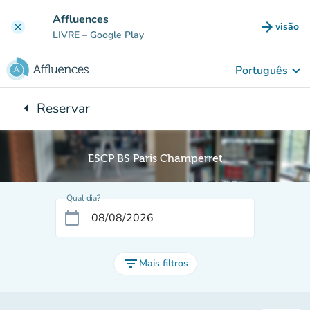
Ir para o conteúdo principal
Affluences
arrow_forward
visão
clear
(novo 
LIVRE
– Google Play
keyboard_arrow_down
Português
arrow_left
Reservar
Voltar para:
ESCP BS Paris Champerret
Qual dia?
calendar_today
filter_list
Mais filtros