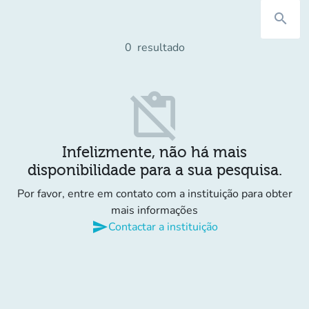
search
0
resultado
content_paste_off
Infelizmente, não há mais
disponibilidade para a sua pesquisa.
Por favor, entre em contato com a instituição para obter
mais informações
send
Contactar a instituição