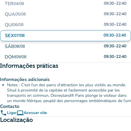
TER
09:30
–
22:40
04/08
QUA
09:30
–
22:40
05/08
QUI
09:30
–
22:40
06/08
SEX
09:30
–
22:40
07/08
SÁB
09:30
–
22:40
08/08
DOM
09:30
–
22:40
09/08
Informações práticas
Informações adicionais
Notes : C'est l'un des parcs d'attraction les plus visités au monde.
Situé à proximité de la capitale et facilement accessible par les
transports en commun, Disneyland® Paris plonge le visiteur dans
un monde féérique, peuplé des personnages emblématiques de l'uni
Contacto
phone
computer
Ligar
Acessar site
(novo separador)
Localização