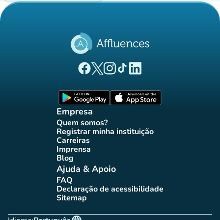
(novo separador)
(novo separador)
(novo separador)
(novo separador)
(novo separador)
Página Facebook Affluences
Página Twitter Affluences
Página Instagram Affluences
Página TikTok Affluences
Página LinkedIn Affluenc
(novo separador)
(novo separador
Empresa
Quem somos?
(novo separador)
Registrar minha instituição
(novo separador)
Carreiras
(novo separador)
Imprensa
(novo separador)
Blog
(novo separador)
Ajuda & Apoio
FAQ
(novo separador)
Declaração de acessibilidade
(novo separador)
Sitemap
(novo separador)