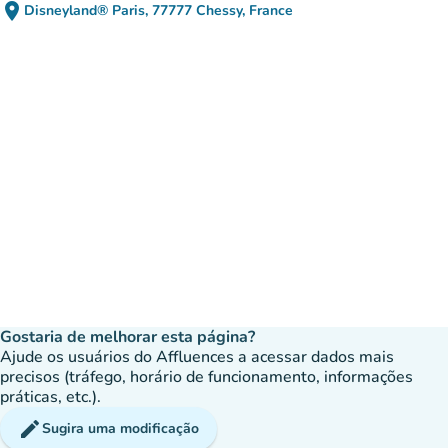
place
Disneyland® Paris, 77777 Chessy, France
(abrir no Google Maps)
(novo separador)
Gostaria de melhorar esta página?
Ajude os usuários do Affluences a acessar dados mais
precisos (tráfego, horário de funcionamento, informações
práticas, etc.).
edit
Sugira uma modificação