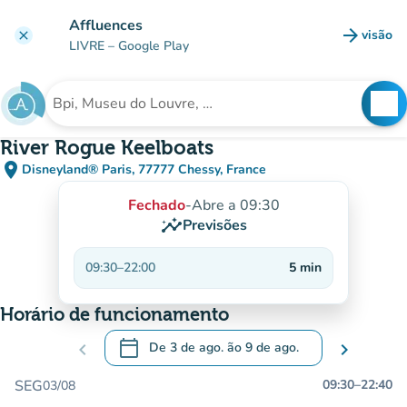
Ir para o conteúdo principal
Affluences
arrow_forward
visão
clear
(novo 
LIVRE
– Google Play
search
See
Procura uma instituição
River Rogue Keelboats
place
Disneyland® Paris, 77777 Chessy, France
(abrir no Google Maps)
(novo separador)
Fechado
-
Abre a 09:30
insights
Previsões
09:30
–
22:00
5
min
Horário de funcionamento
calendar_today
chevron_left
De
3 de ago.
ão
9 de ago.
chevron_right
.
Abra o calendário para alterar as datas
SEG
09:30
–
22:40
03/08