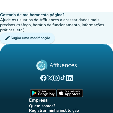
Gostaria de melhorar esta página?
Ajude os usuários do Affluences a acessar dados mais
precisos (tráfego, horário de funcionamento, informações
práticas, etc.).
edit
Sugira uma modificação
(novo separador)
(novo separador)
(novo separador)
(novo separador)
(novo separador)
Página Facebook Affluences
Página Twitter Affluences
Página Instagram Affluences
Página TikTok Affluences
Página LinkedIn Affluenc
(novo separador)
(novo separador
Empresa
Quem somos?
(novo separador)
Registrar minha instituição
(novo separador)