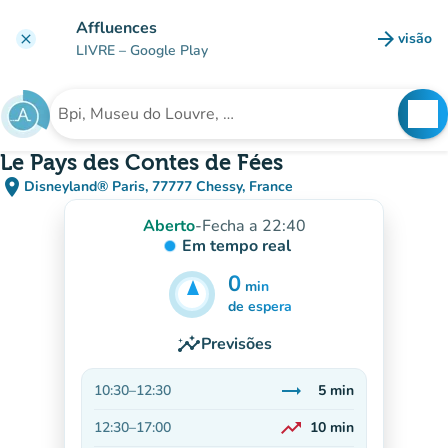
Ir para o conteúdo principal
Affluences
arrow_forward
visão
clear
(novo 
LIVRE
– Google Play
search
See
Procura uma instituição
Le Pays des Contes de Fées
place
Disneyland® Paris, 77777 Chessy, France
(abrir no Google Maps)
(novo separador)
Aberto
-
Fecha a 22:40
Em tempo real
0
min
5
min
de espera
insights
Previsões
trending_flat
10:30
–
12:30
5
min
Estável
trending_up
12:30
–
17:00
10
min