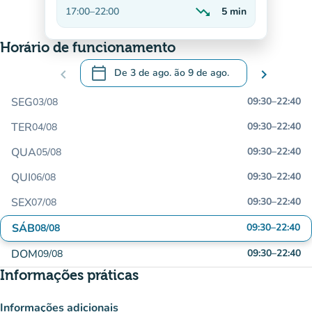
Em alta
trending_down
17:00
–
22:00
5
min
Decrescente
Horário de funcionamento
calendar_today
chevron_left
De
3 de ago.
ão
9 de ago.
chevron_right
.
Abra o calendário para alterar as datas
SEG
09:30
–
22:40
03/08
TER
09:30
–
22:40
04/08
QUA
09:30
–
22:40
05/08
QUI
09:30
–
22:40
06/08
SEX
09:30
–
22:40
07/08
SÁB
09:30
–
22:40
08/08
DOM
09:30
–
22:40
09/08
Informações práticas
Informações adicionais