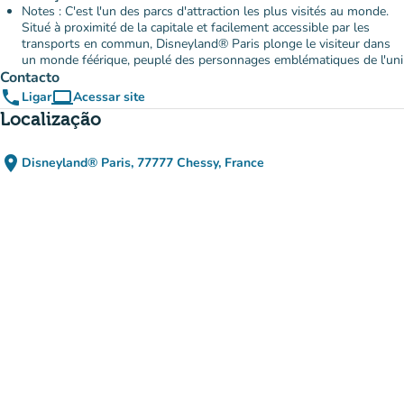
Notes : C'est l'un des parcs d'attraction les plus visités au monde.
Situé à proximité de la capitale et facilement accessible par les
transports en commun, Disneyland® Paris plonge le visiteur dans
un monde féérique, peuplé des personnages emblématiques de l'uni
Contacto
phone
computer
Ligar
Acessar site
(novo separador)
Localização
place
Disneyland® Paris, 77777 Chessy, France
(abrir no Google Maps)
(novo separador)