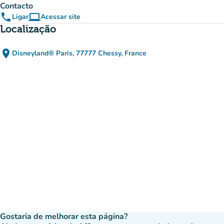
Contacto
phone
computer
Ligar
Acessar site
(novo separador)
Localização
place
Disneyland® Paris, 77777 Chessy, France
(abrir no Google Maps)
(novo separador)
Gostaria de melhorar esta página?