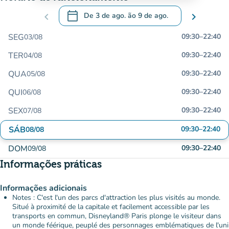
calendar_today
chevron_left
De
3 de ago.
ão
9 de ago.
chevron_right
.
Abra o calendário para alterar as datas
SEG
09:30
–
22:40
03/08
TER
09:30
–
22:40
04/08
QUA
09:30
–
22:40
05/08
QUI
09:30
–
22:40
06/08
SEX
09:30
–
22:40
07/08
SÁB
09:30
–
22:40
08/08
DOM
09:30
–
22:40
09/08
Informações práticas
Informações adicionais
Notes : C'est l'un des parcs d'attraction les plus visités au monde.
Situé à proximité de la capitale et facilement accessible par les
transports en commun, Disneyland® Paris plonge le visiteur dans
un monde féérique, peuplé des personnages emblématiques de l'uni