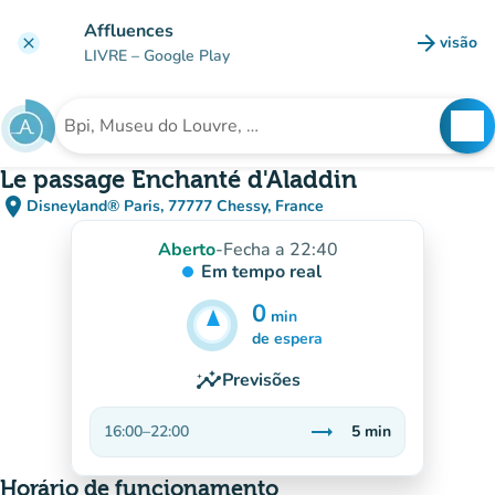
Ir para o conteúdo principal
Affluences
arrow_forward
visão
clear
(novo 
LIVRE
– Google Play
search
See
Procura uma instituição
Le passage Enchanté d'Aladdin
place
Disneyland® Paris, 77777 Chessy, France
(abrir no Google Maps)
(novo separador)
Aberto
-
Fecha a 22:40
Em tempo real
0
min
5
min
de espera
insights
Previsões
trending_flat
16:00
–
22:00
5
min
Estável
Horário de funcionamento