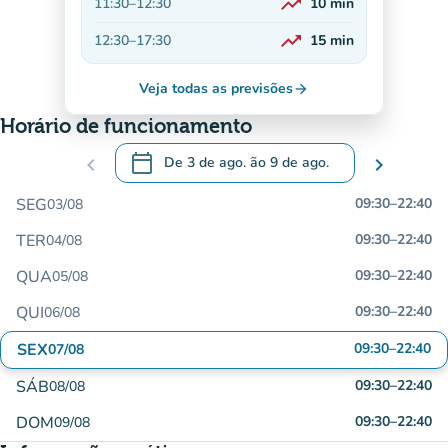
trending_up
11:30
–
12:30
10
min
Em alta
trending_up
12:30
–
17:30
15
min
Em alta
Veja todas as previsões
arrow_forward
Horário de funcionamento
calendar_today
chevron_left
De
3 de ago.
ão
9 de ago.
chevron_right
.
Abra o calendário para alterar as datas
SEG
09:30
–
22:40
03/08
TER
09:30
–
22:40
04/08
QUA
09:30
–
22:40
05/08
QUI
09:30
–
22:40
06/08
SEX
09:30
–
22:40
07/08
SÁB
09:30
–
22:40
08/08
DOM
09:30
–
22:40
09/08