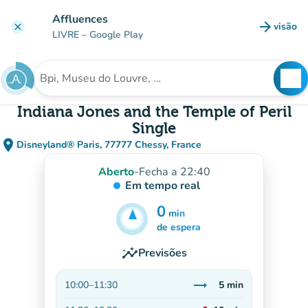
Ir para o conteúdo principal
Affluences
arrow_forward
visão
clear
(novo 
LIVRE
– Google Play
search
See
Procura uma instituição
Indiana Jones and the Temple of Peril
Single
place
Disneyland® Paris, 77777 Chessy, France
(abrir no Google Maps)
(novo separador)
Aberto
-
Fecha a 22:40
Em tempo real
0
min
5
min
de espera
insights
Previsões
trending_flat
10:00
–
11:30
5
min
Estável