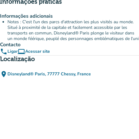
Informações práticas
Informações adicionais
Notes : C'est l'un des parcs d'attraction les plus visités au monde.
Situé à proximité de la capitale et facilement accessible par les
transports en commun, Disneyland® Paris plonge le visiteur dans
un monde féérique, peuplé des personnages emblématiques de l'uni
Contacto
phone
computer
Ligar
Acessar site
(novo separador)
Localização
place
Disneyland® Paris, 77777 Chessy, France
(abrir no Google Maps)
(novo separador)