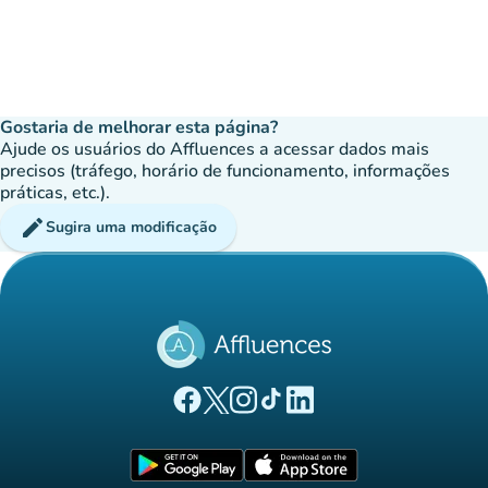
Gostaria de melhorar esta página?
Ajude os usuários do Affluences a acessar dados mais
precisos (tráfego, horário de funcionamento, informações
práticas, etc.).
edit
Sugira uma modificação
(novo separador)
(novo separador)
(novo separador)
(novo separador)
(novo separador)
Página Facebook Affluences
Página Twitter Affluences
Página Instagram Affluences
Página TikTok Affluences
Página LinkedIn Affluenc
(novo separador)
(novo separador