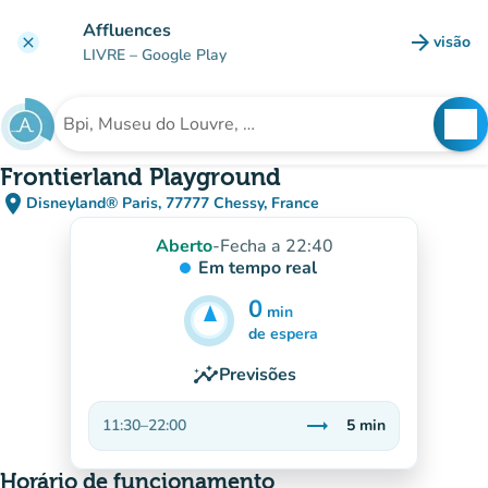
Ir para o conteúdo principal
Affluences
arrow_forward
visão
clear
(novo 
LIVRE
– Google Play
search
See
Procura uma instituição
Frontierland Playground
place
Disneyland® Paris, 77777 Chessy, France
(abrir no Google Maps)
(novo separador)
Aberto
-
Fecha a 22:40
Em tempo real
0
min
5
min
de espera
insights
Previsões
trending_flat
11:30
–
22:00
5
min
Estável
Horário de funcionamento