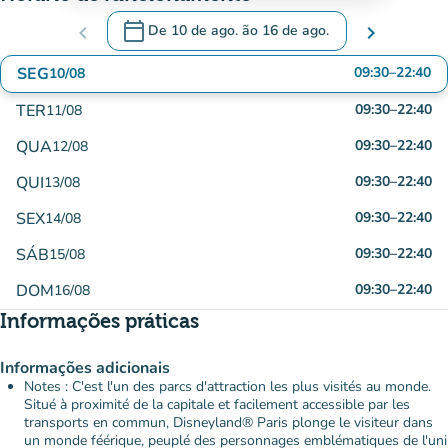
calendar_today
chevron_left
De
10 de ago.
ão
16 de ago.
chevron_right
.
Abra o calendário para alterar as datas
SEG
09:30
–
22:40
10/08
TER
09:30
–
22:40
11/08
QUA
09:30
–
22:40
12/08
QUI
09:30
–
22:40
13/08
SEX
09:30
–
22:40
14/08
SÁB
09:30
–
22:40
15/08
DOM
09:30
–
22:40
16/08
Informações práticas
Informações adicionais
Notes : C'est l'un des parcs d'attraction les plus visités au monde.
Situé à proximité de la capitale et facilement accessible par les
transports en commun, Disneyland® Paris plonge le visiteur dans
un monde féérique, peuplé des personnages emblématiques de l'uni