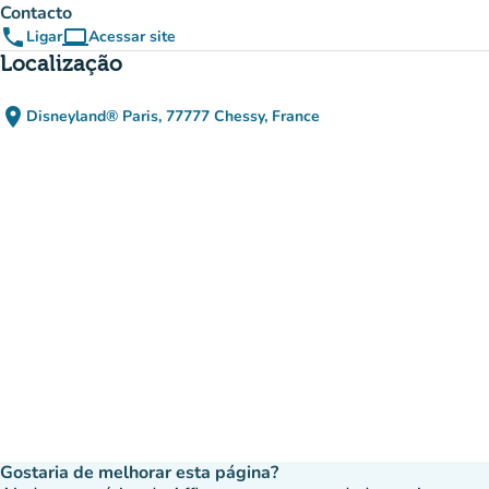
Contacto
phone
computer
Ligar
Acessar site
(novo separador)
Localização
place
Disneyland® Paris, 77777 Chessy, France
(abrir no Google Maps)
(novo separador)
Gostaria de melhorar esta página?