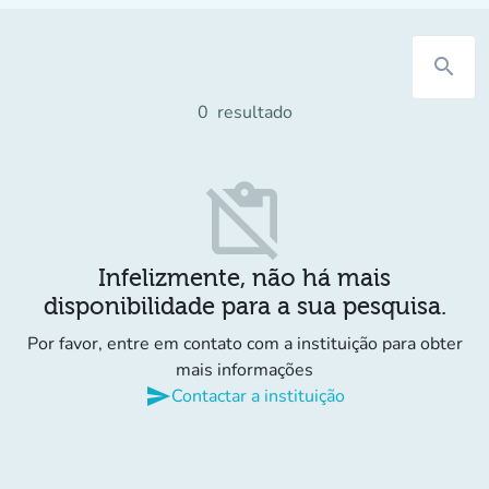
search
0
resultado
content_paste_off
Infelizmente, não há mais
disponibilidade para a sua pesquisa.
Por favor, entre em contato com a instituição para obter
mais informações
send
Contactar a instituição