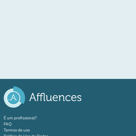
(novo separador)
É um profissional?
FAQ
Termos de uso