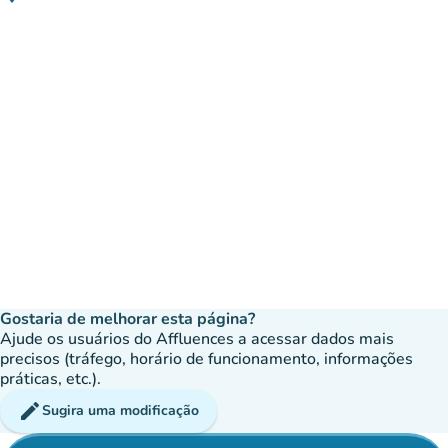
(abrir no Google Maps)
(novo separador)
Gostaria de melhorar esta página?
Ajude os usuários do Affluences a acessar dados mais
precisos (tráfego, horário de funcionamento, informações
práticas, etc.).
edit
Sugira uma modificação