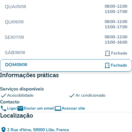
QUA
08:00
–
12:00
05/08
13:00
–
17:00
QUI
08:00
–
12:00
06/08
13:00
–
17:00
SEX
08:00
–
12:00
07/08
13:00
–
16:00
SÁB
08/08
door_front
Fechado
DOM
09/08
door_front
Fechado
Informações práticas
Serviços disponíveis
check
check
Acessibilidade
Ar condicionado
Contacto
phone
email
computer
Ligar
Enviar um email
Acessar site
(novo separador)
Localização
place
2 Rue d'Iéna, 59000 Lille, France