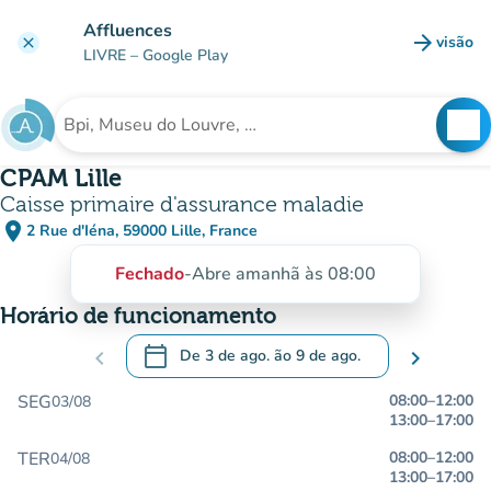
Ir para o conteúdo principal
Affluences
arrow_forward
visão
clear
(novo 
LIVRE
– Google Play
search
See
Procura uma instituição
CPAM Lille
Caisse primaire d'assurance maladie
place
2 Rue d'Iéna, 59000 Lille, France
(abrir no Google Maps)
(novo separador)
Fechado
-
Abre amanhã às 08:00
Horário de funcionamento
calendar_today
chevron_left
De
3 de ago.
ão
9 de ago.
chevron_right
.
Abra o calendário para alterar as datas
SEG
08:00
–
12:00
03/08
13:00
–
17:00
TER
08:00
–
12:00
04/08
13:00
–
17:00