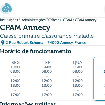
Ir para o conteúdo principal
Instituições
Administrações Públicas
CPAM
CPAM Annecy
CPAM Annecy
Caisse primaire d'assurance maladie
place
2 Rue Robert Schuman, 74000 Annecy, France
(abrir no Google Maps)
(novo separador)
Horário de funcionamento
SEG
TER
QUA
03/08
04/08
05/08
08:00
08:00
08:00
–
–
–
12:00
12:00
12:00
13:00
13:00
13:00
–
–
–
17:00
17:00
17:00
Informações práticas