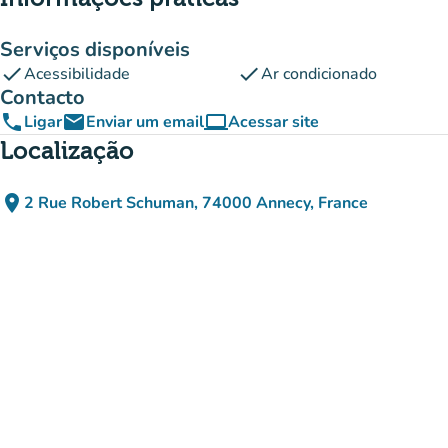
Serviços disponíveis
check
check
Acessibilidade
Ar condicionado
Contacto
phone
email
computer
Ligar
Enviar um email
Acessar site
(novo separador)
Localização
place
2 Rue Robert Schuman, 74000 Annecy, France
(abrir no Google Maps)
(novo separador)