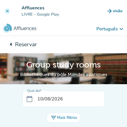
Ir para o conteúdo principal
Affluences
arrow_forward
visão
clear
(novo 
LIVRE
– Google Play
keyboard_arrow_down
Português
arrow_left
Reservar
Voltar para:
Group study rooms
Bibliothèques du pôle Mondes asiatiques
Qual dia?
calendar_today
filter_list
Mais filtros