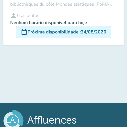
bibliothèques du pôle Mondes asiatiques (PoMA).
person
6
assentos
Nenhum horário disponível para hoje
date_range
Próxima disponibilidade
:
24/08/2026