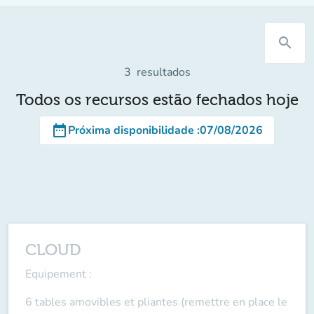
search
3
resultados
Todos os recursos estão fechados hoje
date_range
Próxima disponibilidade
:
07/08/2026
CLOUD
Equipement
:
6 tables amovibles et pliantes (remettre en place le