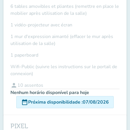
6 tables amovibles et pliantes (remettre en place le
mobilier après utilisation de la salle)
1 vidéo-projecteur avec écran
1 mur d'expression aimanté (effacer le mur après
utilisation de la salle)
1 paperboard
Wifi-Public (suivre les instructions sur le portail de
connexion)
person
10
assentos
Nenhum horário disponível para hoje
date_range
Próxima disponibilidade
:
07/08/2026
PIXEL