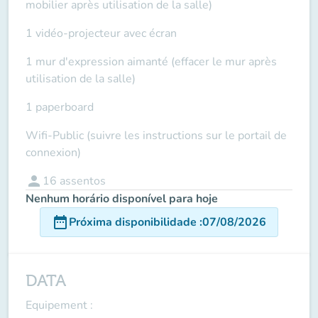
mobilier après utilisation de la salle)
1 vidéo-projecteur avec écran
1 mur d'expression aimanté (effacer le mur après
utilisation de la salle)
1 paperboard
Wifi-Public (suivre les instructions sur le portail de
connexion)
person
16
assentos
Nenhum horário disponível para hoje
date_range
Próxima disponibilidade
:
07/08/2026
DATA
Equipement
: