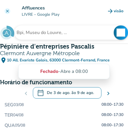
Ir para o conteúdo principal
Affluences
arrow_forward
visão
clear
(novo 
LIVRE
– Google Play
search
See
Procura uma instituição
Pépinière d'entreprises Pascalis
Clermont Auvergne Métropole
place
10 All. Evariste Galois, 63000 Clermont-Ferrand, France
(abrir no Google Maps)
(novo separador)
Fechado
-
Abre a 08:00
Horário de funcionamento
calendar_today
chevron_left
De
3 de ago.
ão
9 de ago.
chevron_right
.
Abra o calendário para alterar as datas
SEG
08:00
–
17:30
03/08
TER
08:00
–
17:30
04/08
QUA
08:00
–
17:30
05/08