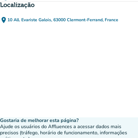
Localização
place
10 All. Evariste Galois, 63000 Clermont-Ferrand, France
(abrir no Google Maps)
(novo separador)
Gostaria de melhorar esta página?
Ajude os usuários do Affluences a acessar dados mais
precisos (tráfego, horário de funcionamento, informações