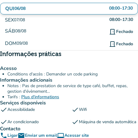
QUI
08:00
–
17:30
06/08
SEX
08:00
–
17:30
07/08
SÁB
08/08
door_front
Fechado
DOM
09/08
door_front
Fechado
Informações práticas
Acesso
Conditions d'accès : Demander un code parking
Informações adicionais
Notes : Pas de prestation de service de type café, buffet, repas,
gestion d'évènement...
Tarifs :
Plus d'informations
Serviços disponíveis
check
check
Acessibilidade
Wifi
check
check
Ar condicionado
Máquina de venda automática
Contacto
phone
email
computer
Ligar
Enviar um email
Acessar site
(novo separador)