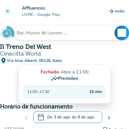
Ir para o conteúdo principal
Affluences
arrow_forward
visão
clear
(novo 
LIVRE
– Google Play
search
See
Procura uma instituição
Il Treno Del West
Cinecittà World
place
Via Irina Alberti, 00128, Italie
(abrir no Google Maps)
(novo separador)
Fechado
-
Abre a 11:00
insights
Previsões
11:00
–
17:30
15
min
Horário de funcionamento
calendar_today
chevron_left
De
3 de ago.
ão
9 de ago.
chevron_right
.
Abra o calendário para alterar as datas