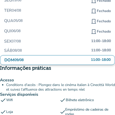
SEG
03/08
door_front
Fechado
TER
04/08
door_front
Fechado
QUA
05/08
door_front
Fechado
QUI
06/08
door_front
Fechado
SEX
11:00
–
18:00
07/08
SÁB
11:00
–
18:00
08/08
DOM
11:00
–
18:00
09/08
Informações práticas
Acesso
Conditions d'accès : Plongez dans le cinéma italien à Cinecittà World
et suivez l’affluence des attractions en temps réel
Serviços disponíveis
check
check
Wifi
Bilhete eletrônico
Empréstimo de cadeiras de
check
check
Loja
rodas