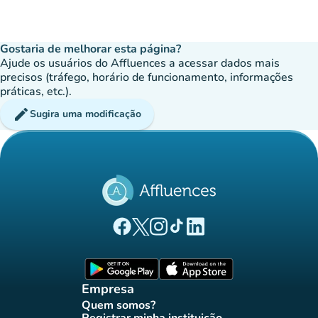
Gostaria de melhorar esta página?
Ajude os usuários do Affluences a acessar dados mais
precisos (tráfego, horário de funcionamento, informações
práticas, etc.).
edit
Sugira uma modificação
(novo separador)
(novo separador)
(novo separador)
(novo separador)
(novo separador)
Página Facebook Affluences
Página Twitter Affluences
Página Instagram Affluences
Página TikTok Affluences
Página LinkedIn Affluenc
(novo separador)
(novo separador
Empresa
Quem somos?
(novo separador)