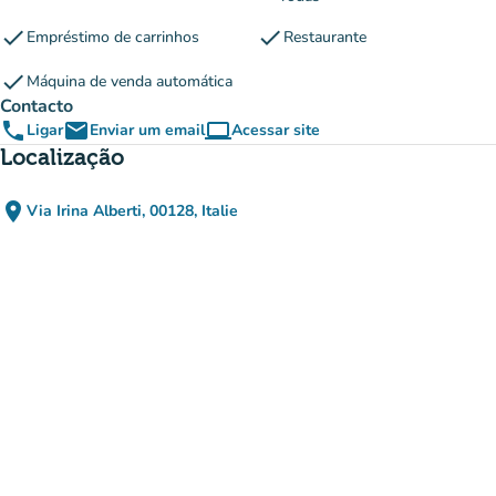
check
check
Empréstimo de carrinhos
Restaurante
check
Máquina de venda automática
Contacto
phone
email
computer
Ligar
Enviar um email
Acessar site
(novo separador)
Localização
place
Via Irina Alberti, 00128, Italie
(abrir no Google Maps)
(novo separador)