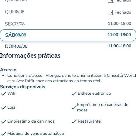
door_front
Fechado
QUI
06/08
door_front
Fechado
SEX
11:00
–
18:00
07/08
SÁB
11:00
–
18:00
08/08
DOM
11:00
–
18:00
09/08
Informações práticas
Acesso
Conditions d'accès : Plongez dans le cinéma italien à Cinecittà World
et suivez l’affluence des attractions en temps réel
Serviços disponíveis
check
check
Wifi
Bilhete eletrônico
Empréstimo de cadeiras de
check
check
Loja
rodas
check
check
Empréstimo de carrinhos
Restaurante
check
Máquina de venda automática