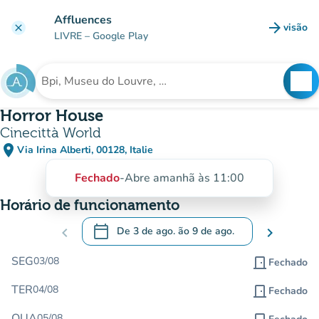
Ir para o conteúdo principal
Affluences
arrow_forward
visão
clear
(novo 
LIVRE
– Google Play
search
See
Procura uma instituição
Horror House
Cinecittà World
place
Via Irina Alberti, 00128, Italie
(abrir no Google Maps)
(novo separador)
Fechado
-
Abre amanhã às 11:00
Horário de funcionamento
calendar_today
chevron_left
De
3 de ago.
ão
9 de ago.
chevron_right
.
Abra o calendário para alterar as datas
SEG
03/08
door_front
Fechado
TER
04/08
door_front
Fechado
QUA
05/08