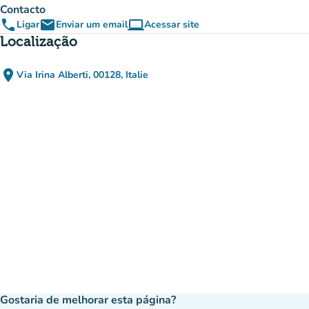
Contacto
phone
email
computer
Ligar
Enviar um email
Acessar site
(novo separador)
Localização
place
Via Irina Alberti, 00128, Italie
(abrir no Google Maps)
(novo separador)
Gostaria de melhorar esta página?