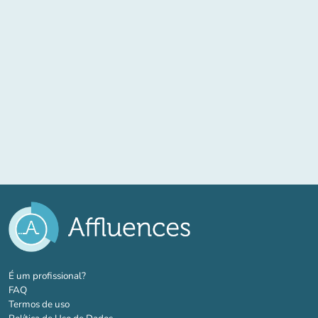
(novo separador)
É um profissional?
FAQ
Termos de uso