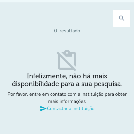
search
0
resultado
content_paste_off
Infelizmente, não há mais
disponibilidade para a sua pesquisa.
Por favor, entre em contato com a instituição para obter
mais informações
send
Contactar a instituição