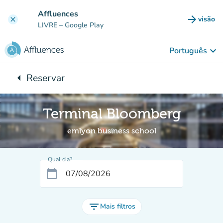
Ir para o conteúdo principal
Affluences
arrow_forward
visão
clear
(novo 
LIVRE
– Google Play
keyboard_arrow_down
Português
arrow_left
Reservar
Voltar para:
Terminal Bloomberg
emlyon business school
Qual dia?
calendar_today
filter_list
Mais filtros