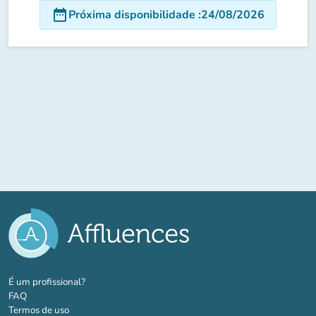
date_range
Próxima disponibilidade
:
24/08/2026
(novo separador)
É um profissional?
FAQ
Termos de uso