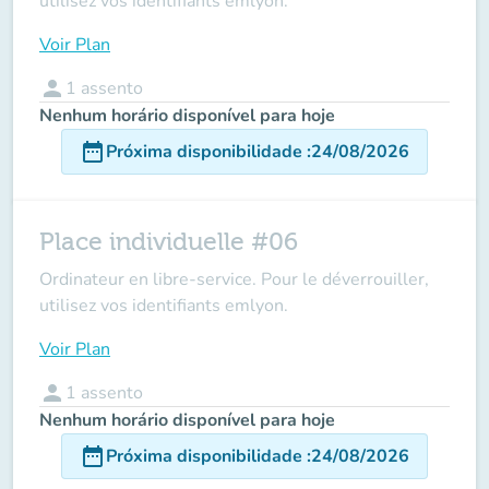
utilisez vos identifiants emlyon.
Voir Plan
person
1
assento
Nenhum horário disponível para hoje
date_range
Próxima disponibilidade
:
24/08/2026
Place individuelle #06
Ordinateur en libre-service. Pour le déverrouiller,
utilisez vos identifiants emlyon.
Voir Plan
person
1
assento
Nenhum horário disponível para hoje
date_range
Próxima disponibilidade
:
24/08/2026