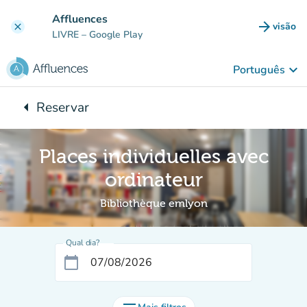
Ir para o conteúdo principal
Affluences
arrow_forward
visão
clear
(novo 
LIVRE
– Google Play
keyboard_arrow_down
Português
arrow_left
Reservar
Voltar para:
Places individuelles avec
ordinateur
Bibliothèque emlyon
Qual dia?
calendar_today