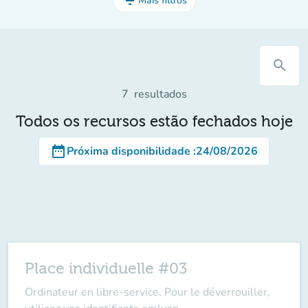
filter_list
Mais filtros
search
7
resultados
Todos os recursos estão fechados hoje
date_range
Próxima disponibilidade
:
24/08/2026
Place individuelle #03
Ordinateur en libre-service. Pour le déverrouiller,