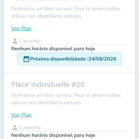
Ordinateur en libre-service. Pour le déverrouiller,
utilisez vos identifiants emlyon.
Voir Plan
person
1
assento
Nenhum horário disponível para hoje
date_range
Próxima disponibilidade
:
24/08/2026
Place individuelle #20
Ordinateur en libre-service. Pour le déverrouiller,
utilisez vos identifiants emlyon.
Voir Plan
person
1
assento
Nenhum horário disponível para hoje