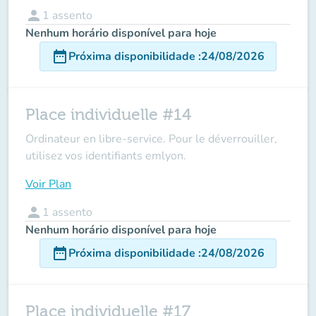
person
1
assento
Nenhum horário disponível para hoje
date_range
Próxima disponibilidade
:
24/08/2026
Place individuelle #14
Ordinateur en libre-service. Pour le déverrouiller,
utilisez vos identifiants emlyon.
Voir Plan
person
1
assento
Nenhum horário disponível para hoje
date_range
Próxima disponibilidade
:
24/08/2026
Place individuelle #17