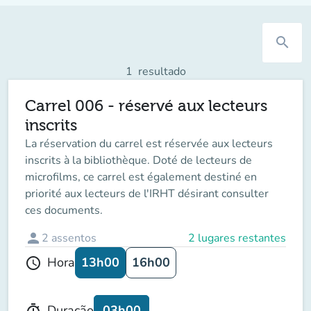
search
1
resultado
Carrel 006 - réservé aux lecteurs
inscrits
La réservation du carrel est réservée aux lecteurs
inscrits à la bibliothèque. Doté de lecteurs de
microfilms, ce carrel est également destiné en
priorité aux lecteurs de l'IRHT désirant consulter
ces documents.
person
2
assentos
2 lugares restantes
13h00
16h00
Hora
schedule
03h00
Duração
timer