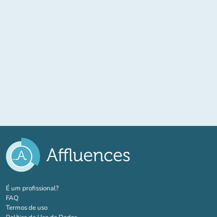
(novo separador)
É um profissional?
FAQ
Termos de uso