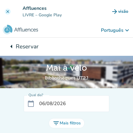
Ir para o conteúdo principal
Affluences
arrow_forward
visão
clear
(novo 
LIVRE
– Google Play
keyboard_arrow_down
Português
arrow_left
Reservar
Voltar para:
Mai à vélo
Bibliothèques UT2J
Qual dia?
calendar_today
filter_list
Mais filtros