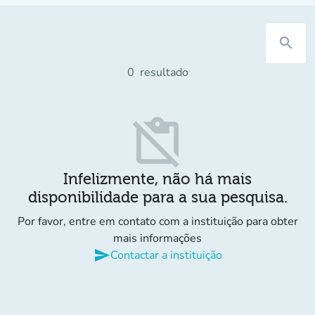
search
0
resultado
content_paste_off
Infelizmente, não há mais
disponibilidade para a sua pesquisa.
Por favor, entre em contato com a instituição para obter
mais informações
send
Contactar a instituição