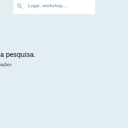
Lugar, workshop, ...
search
ua pesquisa.
mações