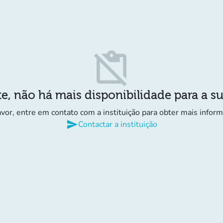
content_paste_off
e, não há mais disponibilidade para a s
avor, entre em contato com a instituição para obter mais infor
send
Contactar a instituição