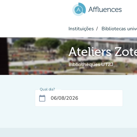
Ir para o conteúdo principal
Instituições
Bibliotecas univ
Ateliers Zot
Bibliothèques UT2J
Qual dia?
calendar_today