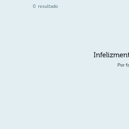
0
resultado
Infelizment
Por f