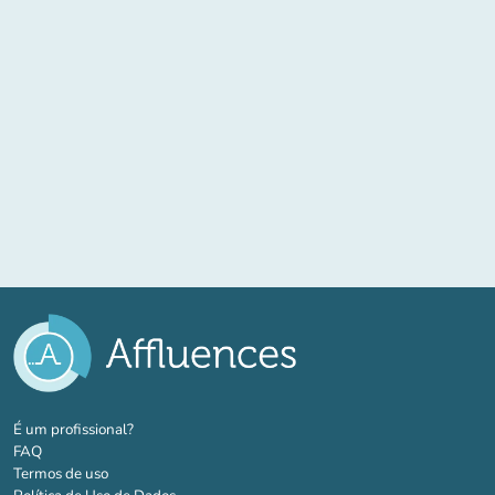
(novo separador)
É um profissional?
FAQ
Termos de uso