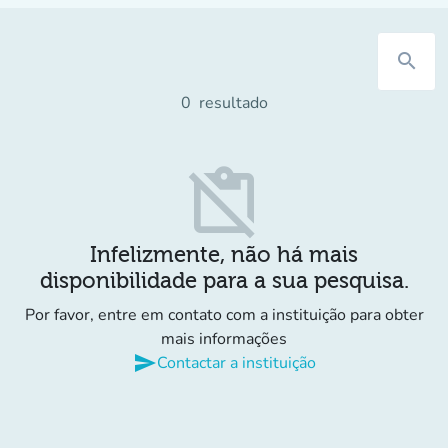
search
0
resultado
content_paste_off
Infelizmente, não há mais
disponibilidade para a sua pesquisa.
Por favor, entre em contato com a instituição para obter
mais informações
send
Contactar a instituição