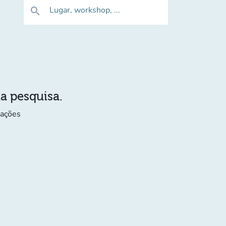
Lugar, workshop, ...
search
ua pesquisa.
mações