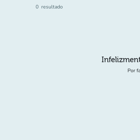
0
resultado
Infelizment
Por f