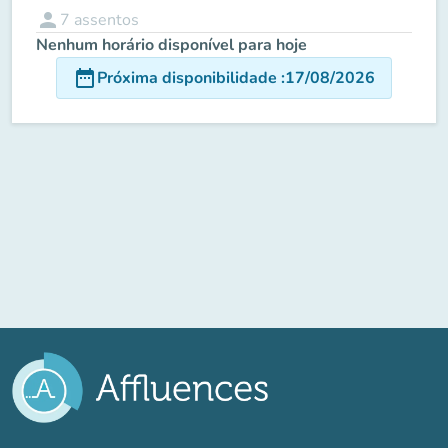
person
7
assentos
Nenhum horário disponível para hoje
date_range
Próxima disponibilidade
:
17/08/2026