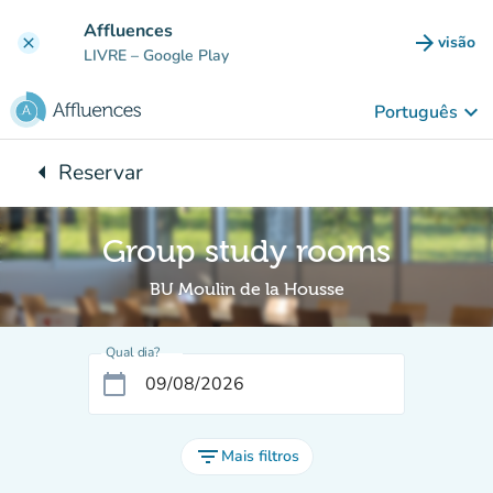
Ir para o conteúdo principal
Affluences
arrow_forward
visão
clear
(novo 
LIVRE
– Google Play
keyboard_arrow_down
Português
arrow_left
Reservar
Voltar para:
Group study rooms
BU Moulin de la Housse
Qual dia?
calendar_today
filter_list
Mais filtros