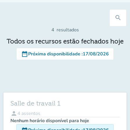
search
4
resultados
Todos os recursos estão fechados hoje
date_range
Próxima disponibilidade
:
17/08/2026
Salle de travail 1
person
4
assentos
Nenhum horário disponível para hoje