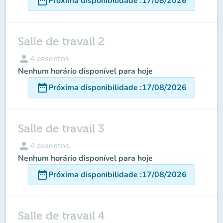
date_range
Próxima disponibilidade
:
17/08/2026
Salle de travail 2
person
4
assentos
Nenhum horário disponível para hoje
date_range
Próxima disponibilidade
:
17/08/2026
Salle de travail 3
person
4
assentos
Nenhum horário disponível para hoje
date_range
Próxima disponibilidade
:
17/08/2026
Salle de travail 4