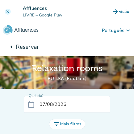
Ir para o conteúdo principal
Affluences
arrow_forward
visão
clear
(novo 
LIVRE
– Google Play
keyboard_arrow_down
Português
arrow_left
Reservar
Voltar para:
Relaxation rooms
BU LEA (Roubaix)
Qual dia?
calendar_today
filter_list
Mais filtros