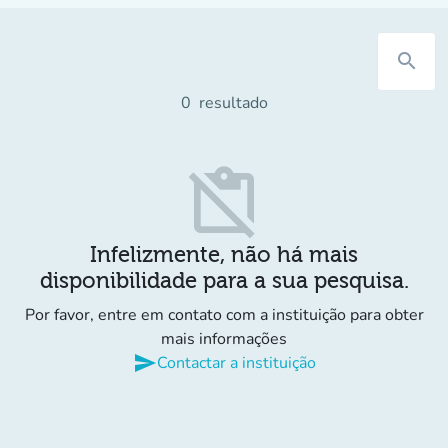
search
0
resultado
content_paste_off
Infelizmente, não há mais
disponibilidade para a sua pesquisa.
Por favor, entre em contato com a instituição para obter
mais informações
send
Contactar a instituição