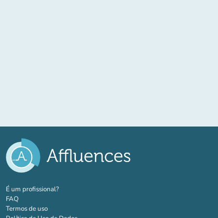
(novo separador)
É um profissional?
FAQ
Termos de uso