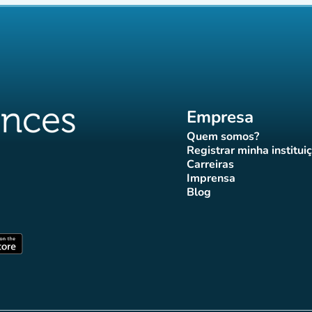
Empresa
Quem somos?
(novo separador)
Registrar minha institui
(novo sepa
Carreiras
(novo separador)
Imprensa
r)
ador)
eparador)
o separador)
novo separador)
(novo separador)
Blog
ffluences
 Affluences
agram Affluences
TikTok Affluences
na LinkedIn Affluences
(novo separador)
arador)
(novo separador)