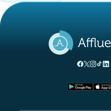
(novo separado
(novo separ
(novo s
(nov
(
Página Facebook A
Página Twitter
Página Inst
Página 
Pági
(novo sep