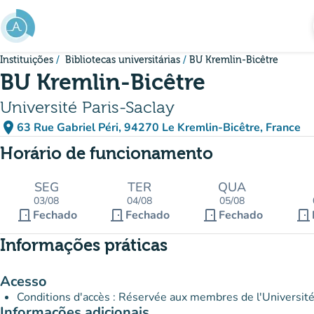
Ir para o conteúdo principal
Instituições
Bibliotecas universitárias
BU Kremlin-Bicêtre
BU Kremlin-Bicêtre
Université Paris-Saclay
place
63 Rue Gabriel Péri, 94270 Le Kremlin-Bicêtre, France
(abrir no Google Maps)
(novo separador)
Horário de funcionamento
SEG
TER
QUA
03/08
04/08
05/08
door_front
door_front
door_front
door_front
Fechado
Fechado
Fechado
Informações práticas
Acesso
Conditions d'accès : Réservée aux membres de l'Universit
Informações adicionais