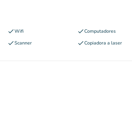
check
check
Wifi
Computadores
check
check
Scanner
Copiadora a laser