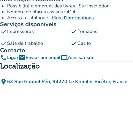
Possibilité d'emprunt des livres : Sur inscription
Nombre de places assises : 414
Accès au catalogue :
Plus d'informations
Serviços disponíveis
check
check
Impressoras
Tomadas
check
check
Sala de trabalho
Cacifo
Contacto
phone
email
computer
Ligar
Enviar um email
Acessar site
(novo separador)
Localização
place
63 Rue Gabriel Péri, 94270 Le Kremlin-Bicêtre, France
(abrir no Google Maps)
(novo separador)