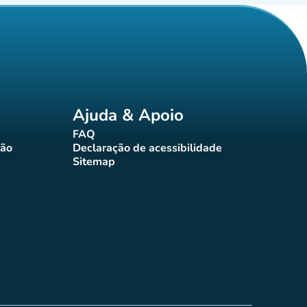
Ajuda & Apoio
FAQ
(novo separador)
ção
Declaração de acessibilidade
rador)
(novo separador)
Sitemap
(novo separador)