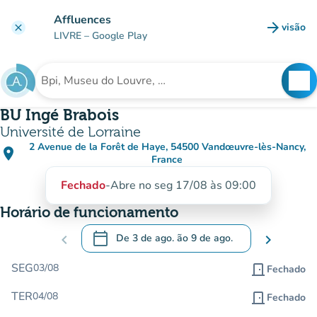
Ir para o conteúdo principal
Affluences
arrow_forward
visão
clear
(novo 
LIVRE
– Google Play
search
See
Procura uma instituição
BU Ingé Brabois
Université de Lorraine
2 Avenue de la Forêt de Haye, 54500 Vandœuvre-lès-Nancy,
place
(abrir no Google Maps)
(novo separador)
France
Fechado
-
Abre no seg 17/08 às 09:00
Horário de funcionamento
calendar_today
chevron_left
De
3 de ago.
ão
9 de ago.
chevron_right
.
Abra o calendário para alterar as datas
SEG
03/08
door_front
Fechado
TER
04/08
door_front
Fechado