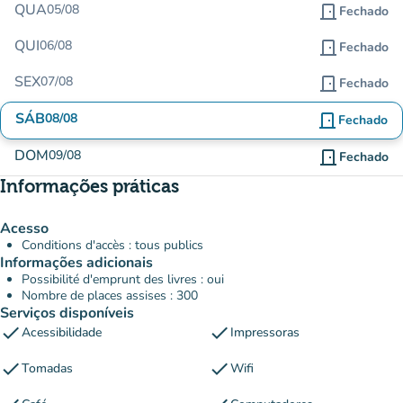
QUA
05/08
door_front
Fechado
QUI
06/08
door_front
Fechado
SEX
07/08
door_front
Fechado
SÁB
08/08
door_front
Fechado
DOM
09/08
door_front
Fechado
Informações práticas
Acesso
Conditions d'accès : tous publics
Informações adicionais
Possibilité d'emprunt des livres : oui
Nombre de places assises : 300
Serviços disponíveis
check
check
Acessibilidade
Impressoras
check
check
Tomadas
Wifi