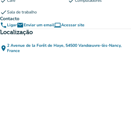
check
check
Café
Computadores
check
Sala de trabalho
Contacto
phone
email
computer
Ligar
Enviar um email
Acessar site
(novo separador)
Localização
2 Avenue de la Forêt de Haye, 54500 Vandœuvre-lès-Nancy,
place
(abrir no Google Maps)
(novo separador)
France