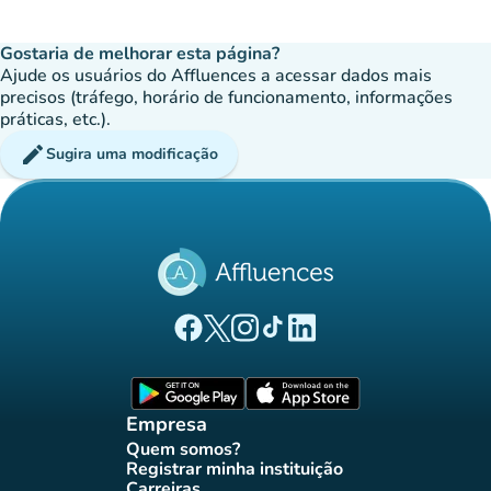
Gostaria de melhorar esta página?
Ajude os usuários do Affluences a acessar dados mais
precisos (tráfego, horário de funcionamento, informações
práticas, etc.).
edit
Sugira uma modificação
(novo separador)
(novo separador)
(novo separador)
(novo separador)
(novo separador)
Página Facebook Affluences
Página Twitter Affluences
Página Instagram Affluences
Página TikTok Affluences
Página LinkedIn Affluenc
(novo separador)
(novo separador
Empresa
Quem somos?
(novo separador)
Registrar minha instituição
(novo separador)
Carreiras