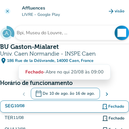
Ir para o conteúdo principal
Affluences
arrow_forward
visão
clear
(novo 
LIVRE
– Google Play
search
See
Procura uma instituição
BU Gaston-Mialaret
Univ. Caen Normandie - INSPE Caen
place
186 Rue de la Délivrande, 14000 Caen, France
(abrir no Google Maps)
(novo separador)
Fechado
-
Abre no qui 20/08 às 09:00
Horário de funcionamento
calendar_today
chevron_left
De
10 de ago.
ão
16 de ago.
chevron_right
.
Abra o calendário para alterar as datas
SEG
10/08
door_front
Fechado
TER
11/08
door_front
Fechado