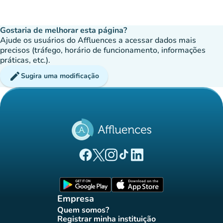
Gostaria de melhorar esta página?
Ajude os usuários do Affluences a acessar dados mais
precisos (tráfego, horário de funcionamento, informações
práticas, etc.).
edit
Sugira uma modificação
(novo separador)
(novo separador)
(novo separador)
(novo separador)
(novo separador)
Página Facebook Affluences
Página Twitter Affluences
Página Instagram Affluences
Página TikTok Affluences
Página LinkedIn Affluenc
(novo separador)
(novo separador
Empresa
Quem somos?
(novo separador)
Registrar minha instituição
(novo separador)