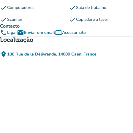
check
check
Computadores
Sala de trabalho
check
check
Scanner
Copiadora a laser
Contacto
phone
email
computer
Ligar
Enviar um email
Acessar site
(novo separador)
Localização
place
186 Rue de la Délivrande, 14000 Caen, France
(abrir no Google Maps)
(novo separador)