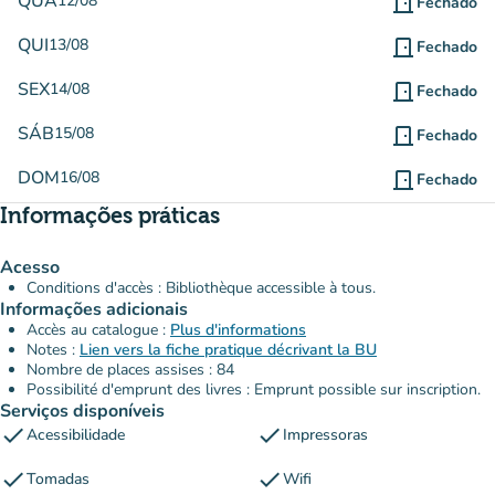
QUA
12/08
door_front
Fechado
QUI
13/08
door_front
Fechado
SEX
14/08
door_front
Fechado
SÁB
15/08
door_front
Fechado
DOM
16/08
door_front
Fechado
Informações práticas
Acesso
Conditions d'accès : Bibliothèque accessible à tous.
Informações adicionais
Accès au catalogue :
Plus d'informations
Notes :
Lien vers la fiche pratique décrivant la BU
Nombre de places assises : 84
Possibilité d'emprunt des livres : Emprunt possible sur inscription.
Serviços disponíveis
check
check
Acessibilidade
Impressoras
check
check
Tomadas
Wifi