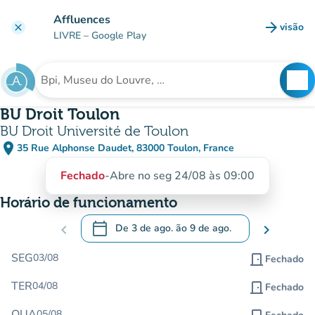
Ir para o conteúdo principal
Affluences
arrow_forward
visão
clear
(novo 
LIVRE
– Google Play
search
See
Procura uma instituição
BU Droit Toulon
BU Droit Université de Toulon
place
35 Rue Alphonse Daudet, 83000 Toulon, France
(abrir no Google Maps)
(novo separador)
Fechado
-
Abre no seg 24/08 às 09:00
Horário de funcionamento
calendar_today
chevron_left
De
3 de ago.
ão
9 de ago.
chevron_right
.
Abra o calendário para alterar as datas
SEG
03/08
door_front
Fechado
TER
04/08
door_front
Fechado
QUA
05/08