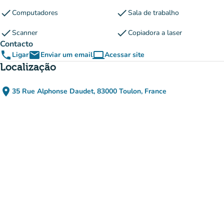
check
check
Computadores
Sala de trabalho
check
check
Scanner
Copiadora a laser
Contacto
phone
email
computer
Ligar
Enviar um email
Acessar site
(novo separador)
Localização
place
35 Rue Alphonse Daudet, 83000 Toulon, France
(abrir no Google Maps)
(novo separador)