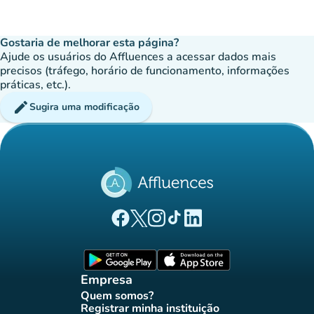
Gostaria de melhorar esta página?
Ajude os usuários do Affluences a acessar dados mais
precisos (tráfego, horário de funcionamento, informações
práticas, etc.).
edit
Sugira uma modificação
(novo separador)
(novo separador)
(novo separador)
(novo separador)
(novo separador)
Página Facebook Affluences
Página Twitter Affluences
Página Instagram Affluences
Página TikTok Affluences
Página LinkedIn Affluenc
(novo separador)
(novo separador
Empresa
Quem somos?
(novo separador)
Registrar minha instituição
(novo separador)