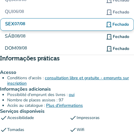
door_front
Fechado
QUI
06/08
door_front
Fechado
SEX
07/08
door_front
Fechado
SÁB
08/08
door_front
Fechado
DOM
09/08
door_front
Fechado
Informações práticas
Acesso
Conditions d'accès :
consultation libre et gratuite - emprunts sur
inscription
Informações adicionais
Possibilité d'emprunt des livres :
oui
Nombre de places assises : 97
Accès au catalogue :
Plus d'informations
Serviços disponíveis
check
check
Acessibilidade
Impressoras
check
check
Tomadas
Wifi