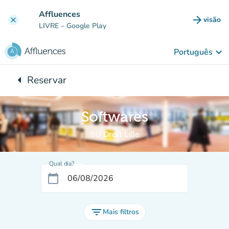
Ir para o conteúdo principal
Affluences
arrow_forward
visão
clear
(novo 
LIVRE
– Google Play
keyboard_arrow_down
Português
arrow_left
Reservar
Voltar para:
Softwares
BU Droit Lille
Qual dia?
calendar_today
filter_list
Mais filtros