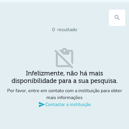
search
0
resultado
content_paste_off
Infelizmente, não há mais
disponibilidade para a sua pesquisa.
Por favor, entre em contato com a instituição para obter
mais informações
send
Contactar a instituição