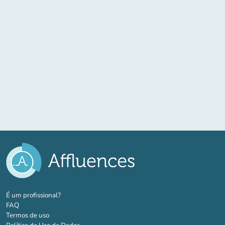
(novo separador)
É um profissional?
FAQ
Termos de uso