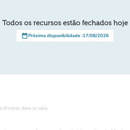
Todos os recursos estão fechados hoje
date_range
Próxima disponibilidade
:
17/08/2026
t d'entrer dans la salle.