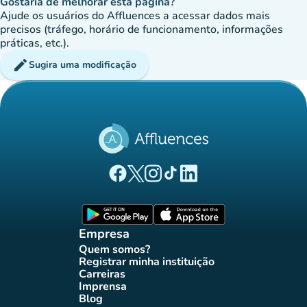
Gostaria de melhorar esta página?
Ajude os usuários do Affluences a acessar dados mais
precisos (tráfego, horário de funcionamento, informações
práticas, etc.).
edit
Sugira uma modificação
(novo separador)
(novo separador)
(novo separador)
(novo separador)
(novo separador)
Página Facebook Affluences
Página Twitter Affluences
Página Instagram Affluences
Página TikTok Affluences
Página LinkedIn Affluenc
(novo separador)
(novo separador
Empresa
Quem somos?
(novo separador)
Registrar minha instituição
(novo separador)
Carreiras
(novo separador)
Imprensa
(novo separador)
Blog
(novo separador)