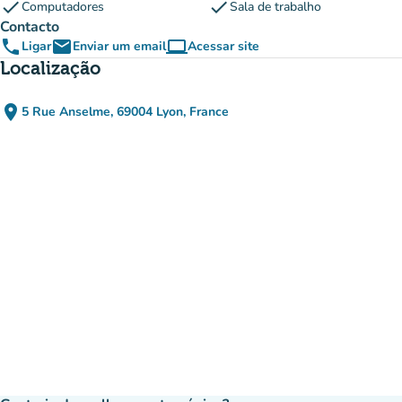
check
check
Computadores
Sala de trabalho
Contacto
phone
email
computer
Ligar
Enviar um email
Acessar site
(novo separador)
Localização
place
5 Rue Anselme, 69004 Lyon, France
(abrir no Google Maps)
(novo separador)