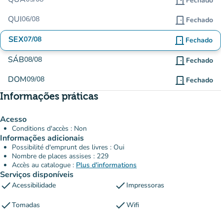
door_front
Fechado
QUI
06/08
door_front
Fechado
SEX
07/08
door_front
Fechado
SÁB
08/08
door_front
Fechado
DOM
09/08
door_front
Fechado
Informações práticas
Acesso
Conditions d'accès : Non
Informações adicionais
Possibilité d'emprunt des livres : Oui
Nombre de places assises : 229
Accès au catalogue :
Plus d'informations
Serviços disponíveis
check
check
Acessibilidade
Impressoras
check
check
Tomadas
Wifi