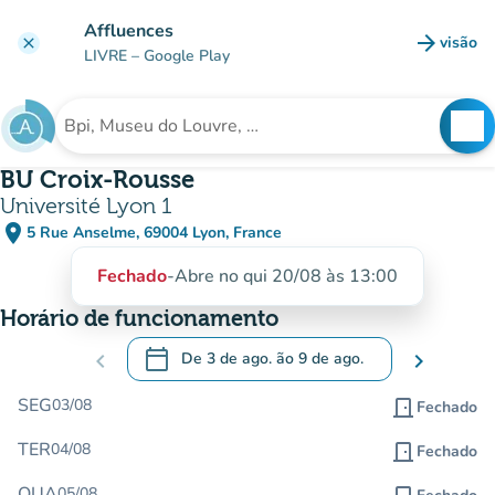
Ir para o conteúdo principal
Affluences
arrow_forward
visão
clear
(novo 
LIVRE
– Google Play
search
See
Procura uma instituição
BU Croix-Rousse
Université Lyon 1
place
5 Rue Anselme, 69004 Lyon, France
(abrir no Google Maps)
(novo separador)
Fechado
-
Abre no qui 20/08 às 13:00
Horário de funcionamento
calendar_today
chevron_left
De
3 de ago.
ão
9 de ago.
chevron_right
.
Abra o calendário para alterar as datas
SEG
03/08
door_front
Fechado
TER
04/08
door_front
Fechado
QUA
05/08