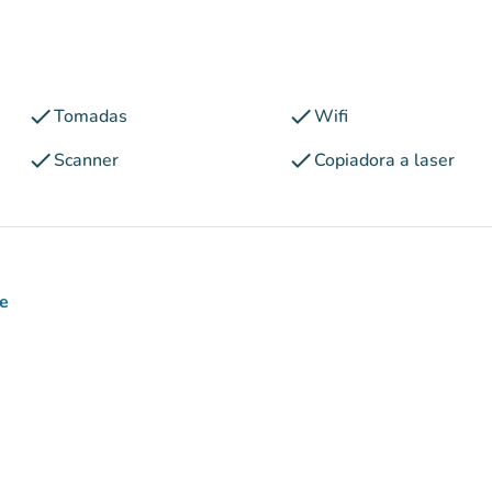
check
check
Tomadas
Wifi
check
check
Scanner
Copiadora a laser
e