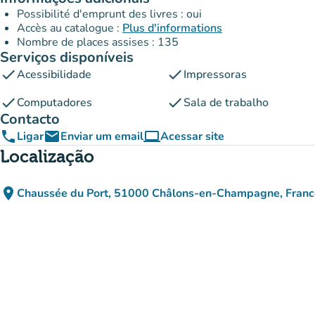
Possibilité d'emprunt des livres : oui
Accès au catalogue :
Plus d'informations
Nombre de places assises : 135
Serviços disponíveis
check
check
Acessibilidade
Impressoras
check
check
Computadores
Sala de trabalho
Contacto
phone
email
computer
Ligar
Enviar um email
Acessar site
(novo separador)
Localização
place
Chaussée du Port, 51000 Châlons-en-Champagne, Franc
(abrir no Google Maps)
(novo separador)