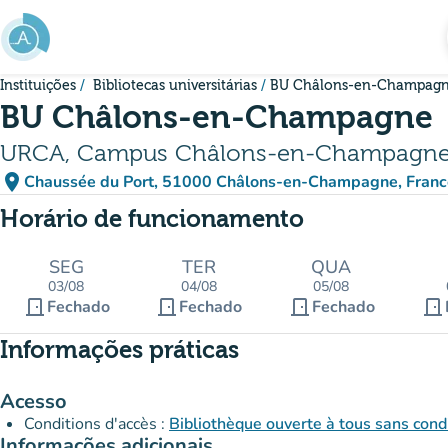
Ir para o conteúdo principal
Instituições
Bibliotecas universitárias
BU Châlons-en-Champag
BU Châlons-en-Champagne
URCA, Campus Châlons-en-Champagn
place
Chaussée du Port, 51000 Châlons-en-Champagne, Franc
(abrir no Google Maps)
(novo separador)
Horário de funcionamento
SEG
TER
QUA
03/08
04/08
05/08
door_front
door_front
door_front
door_front
Fechado
Fechado
Fechado
Informações práticas
Acesso
Conditions d'accès :
Bibliothèque ouverte à tous sans condi
Informações adicionais