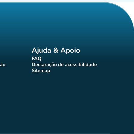
Ajuda & Apoio
FAQ
(novo separador)
ção
Declaração de acessibilidade
rador)
(novo separador)
Sitemap
(novo separador)