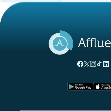
(novo separado
(novo separ
(novo s
(nov
(
Página Facebook A
Página Twitter
Página Inst
Página 
Pági
(novo sep