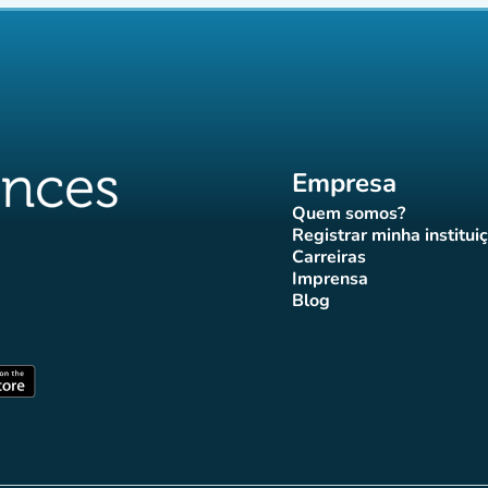
Empresa
Quem somos?
(novo separador)
Registrar minha institui
(novo sepa
Carreiras
(novo separador)
Imprensa
r)
ador)
eparador)
o separador)
novo separador)
(novo separador)
Blog
ffluences
 Affluences
agram Affluences
TikTok Affluences
na LinkedIn Affluences
(novo separador)
arador)
(novo separador)