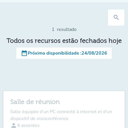
search
1
resultado
Todos os recursos estão fechados hoje
date_range
Próxima disponibilidade
:
24/08/2026
Salle de réunion
Salle équipée d'un PC connecté à internet et d'un
dispositif de visioconférence
person
4
assentos