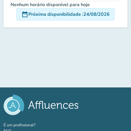
Nenhum horário disponível para hoje
date_range
Próxima disponibilidade
:
24/08/2026
(novo separador)
É um profissional?
FAQ