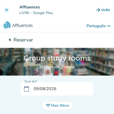
Ir para o conteúdo principal
Affluences
arrow_forward
visão
clear
(novo 
LIVRE
– Google Play
keyboard_arrow_down
Português
arrow_left
Reservar
Voltar para:
Group study rooms
BU Fort-de-France
Qual dia?
calendar_today
filter_list
Mais filtros