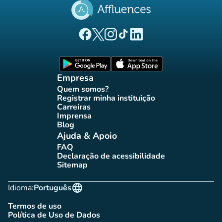
(novo separador)
(novo separador)
(novo separador)
(novo separador)
(novo separador)
Página Facebook Affluences
Página Twitter Affluences
Página Instagram Affluences
Página TikTok Affluences
Página LinkedIn Affluenc
(novo separador)
(novo separador
Empresa
Quem somos?
(novo separador)
Registrar minha instituição
(novo separador)
Carreiras
(novo separador)
Imprensa
(novo separador)
Blog
(novo separador)
Ajuda & Apoio
FAQ
(novo separador)
Declaração de acessibilidade
(novo separador)
Sitemap
(novo separador)
language
Idioma:
Português
Termos de uso
(novo separador)
Política de Uso de Dados
(novo separador)