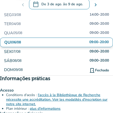
calendar_today
chevron_left
De
3 de ago.
ão
9 de ago.
chevron_right
.
Abra o calendário para alterar as datas
SEG
14:00
–
20:00
03/08
TER
09:00
–
20:00
04/08
QUA
09:00
–
20:00
05/08
QUI
09:00
–
20:00
06/08
SEX
09:00
–
20:00
07/08
SÁB
09:00
–
20:00
08/08
DOM
09/08
door_front
Fechado
Informações práticas
Acesso
Conditions d'accès :
l'accès à la Bibliothèque de Recherche
nécessite une accréditation. Voir les modalités d'inscription sur
notre site internet.
Plan intérieur :
plus d'informations