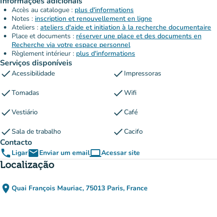
Informações adicionais
Accès au catalogue :
plus d'informations
Notes :
inscription et renouvellement en ligne
Ateliers :
ateliers d'aide et initiation à la recherche documentaire
Place et documents :
réserver une place et des documents en
Recherche via votre espace personnel
Règlement intérieur :
plus d'informations
Serviços disponíveis
check
check
Acessibilidade
Impressoras
check
check
Tomadas
Wifi
check
check
Vestiário
Café
check
check
Sala de trabalho
Cacifo
Contacto
phone
email
computer
Ligar
Enviar um email
Acessar site
(novo separador)
Localização
place
Quai François Mauriac, 75013 Paris, France
(abrir no Google Maps)
(novo separador)