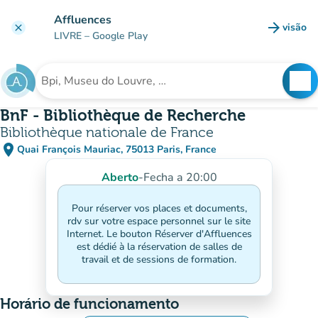
Ir para o conteúdo principal
Affluences
arrow_forward
visão
clear
(novo 
LIVRE
– Google Play
search
See
Procura uma instituição
BnF - Bibliothèque de Recherche
Bibliothèque nationale de France
place
Quai François Mauriac, 75013 Paris, France
(abrir no Google Maps)
(novo separador)
Aberto
-
Fecha a 20:00
Pour réserver vos places et documents,
rdv sur votre espace personnel sur le site
Internet. Le bouton Réserver d'Affluences
est dédié à la réservation de salles de
travail et de sessions de formation.
Horário de funcionamento