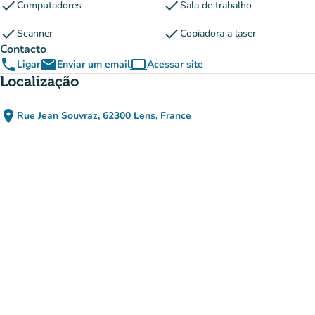
check
check
Computadores
Sala de trabalho
check
check
Scanner
Copiadora a laser
Contacto
phone
email
computer
Ligar
Enviar um email
Acessar site
(novo separador)
Localização
place
Rue Jean Souvraz, 62300 Lens, France
(abrir no Google Maps)
(novo separador)