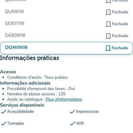
door_front
Fechado
QUI
06/08
door_front
Fechado
SEX
07/08
door_front
Fechado
SÁB
08/08
door_front
Fechado
DOM
09/08
door_front
Fechado
Informações práticas
Acesso
Conditions d'accès : Tous publics
Informações adicionais
Possibilité d'emprunt des livres : Oui
Nombre de places assises : 125
Accès au catalogue :
Plus d'informations
Serviços disponíveis
check
check
Acessibilidade
Impressoras
check
check
Tomadas
Wifi