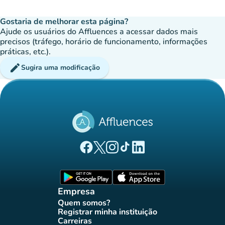
Gostaria de melhorar esta página?
Ajude os usuários do Affluences a acessar dados mais
precisos (tráfego, horário de funcionamento, informações
práticas, etc.).
edit
Sugira uma modificação
(novo separador)
(novo separador)
(novo separador)
(novo separador)
(novo separador)
Página Facebook Affluences
Página Twitter Affluences
Página Instagram Affluences
Página TikTok Affluences
Página LinkedIn Affluenc
(novo separador)
(novo separador
Empresa
Quem somos?
(novo separador)
Registrar minha instituição
(novo separador)
Carreiras
(novo separador)