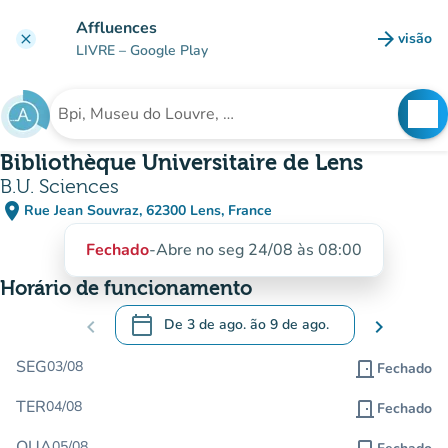
Ir para o conteúdo principal
Affluences
arrow_forward
visão
clear
(novo 
LIVRE
– Google Play
search
See
Procura uma instituição
Bibliothèque Universitaire de Lens
B.U. Sciences
place
Rue Jean Souvraz, 62300 Lens, France
(abrir no Google Maps)
(novo separador)
Fechado
-
Abre no seg 24/08 às 08:00
Horário de funcionamento
calendar_today
chevron_left
De
3 de ago.
ão
9 de ago.
chevron_right
.
Abra o calendário para alterar as datas
SEG
03/08
door_front
Fechado
TER
04/08
door_front
Fechado
QUA
05/08