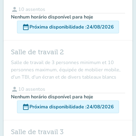
person
10
assentos
Nenhum horário disponível para hoje
date_range
Próxima disponibilidade
:
24/08/2026
Salle de travail 2
Salle de travail de 3 personnes minimum et 10
personnes maximum, équipée de mobilier mobile,
d'un TBI, d'un écran et de divers tableaux blancs
person
10
assentos
Nenhum horário disponível para hoje
date_range
Próxima disponibilidade
:
24/08/2026
Salle de travail 3