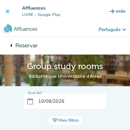
Ir para o conteúdo principal
Affluences
arrow_forward
visão
clear
(novo 
LIVRE
– Google Play
keyboard_arrow_down
Português
arrow_left
Reservar
Voltar para:
Group study rooms
Bibliothèque Universitaire d'Arras
Qual dia?
calendar_today
filter_list
Mais filtros