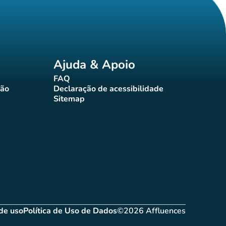
Ajuda & Apoio
FAQ
(novo separador)
ção
Declaração de acessibilidade
rador)
(novo separador)
Sitemap
(novo separador)
de uso
Política de Uso de Dados
©2026 Affluences
novo separador)
(novo separador)