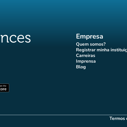
Empresa
Quem somos?
(novo separador)
Registrar minha institui
(novo sepa
Carreiras
(novo separador)
Imprensa
r)
ador)
eparador)
o separador)
novo separador)
(novo separador)
Blog
ffluences
 Affluences
agram Affluences
TikTok Affluences
na LinkedIn Affluences
(novo separador)
arador)
(novo separador)
Termos 
(