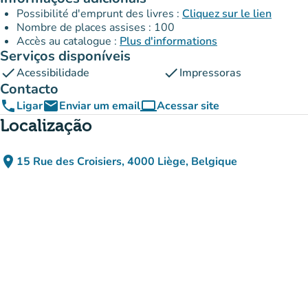
Possibilité d'emprunt des livres :
Cliquez sur le lien
Nombre de places assises : 100
Accès au catalogue :
Plus d'informations
Serviços disponíveis
check
check
Acessibilidade
Impressoras
Contacto
phone
email
computer
Ligar
Enviar um email
Acessar site
(novo separador)
Localização
place
15 Rue des Croisiers, 4000 Liège, Belgique
(abrir no Google Maps)
(novo separador)