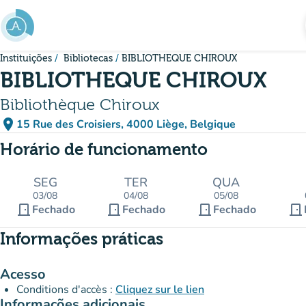
Ir para o conteúdo principal
Instituições
Bibliotecas
BIBLIOTHEQUE CHIROUX
BIBLIOTHEQUE CHIROUX
Bibliothèque Chiroux
place
15 Rue des Croisiers, 4000 Liège, Belgique
(abrir no Google Maps)
(novo separador)
Horário de funcionamento
SEG
TER
QUA
03/08
04/08
05/08
door_front
door_front
door_front
door_front
Fechado
Fechado
Fechado
Informações práticas
Acesso
Conditions d'accès :
Cliquez sur le lien
Informações adicionais