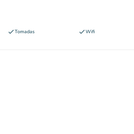
check
check
Tomadas
Wifi