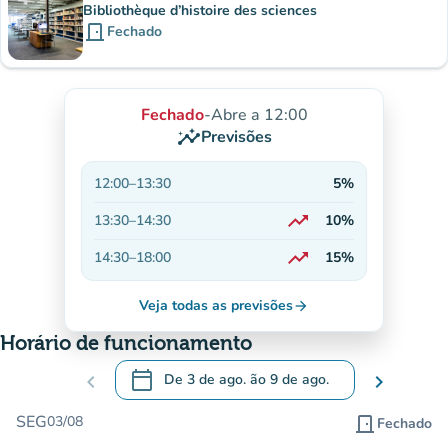
Bibliothèque d’histoire des sciences
door_front
Fechado
Fechado
-
Abre a 12:00
insights
Previsões
12:00
–
13:30
5%
trending_up
13:30
–
14:30
10%
Em alta
trending_up
14:30
–
18:00
15%
Em alta
Veja todas as previsões
arrow_forward
Horário de funcionamento
calendar_today
chevron_left
De
3 de ago.
ão
9 de ago.
chevron_right
.
Abra o calendário para alterar as datas
SEG
03/08
door_front
Fechado