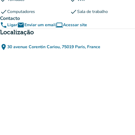
check
check
Computadores
Sala de trabalho
Contacto
phone
email
computer
Ligar
Enviar um email
Acessar site
(novo separador)
Localização
place
30 avenue Corentin Cariou, 75019 Paris, France
(abrir no Google Maps)
(novo separador)