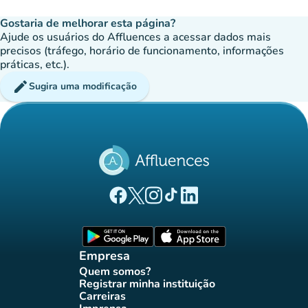
Gostaria de melhorar esta página?
Ajude os usuários do Affluences a acessar dados mais
precisos (tráfego, horário de funcionamento, informações
práticas, etc.).
edit
Sugira uma modificação
(novo separador)
(novo separador)
(novo separador)
(novo separador)
(novo separador)
Página Facebook Affluences
Página Twitter Affluences
Página Instagram Affluences
Página TikTok Affluences
Página LinkedIn Affluenc
(novo separador)
(novo separador
Empresa
Quem somos?
(novo separador)
Registrar minha instituição
(novo separador)
Carreiras
(novo separador)