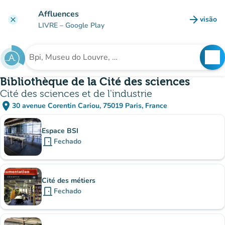
Ir para o conteúdo principal
Affluences
arrow_forward
visão
clear
(novo 
LIVRE
– Google Play
search
See
Procura uma instituição
Bibliothèque de la Cité des sciences
Cité des sciences et de l'industrie
place
30 avenue Corentin Cariou, 75019 Paris, France
(abrir no Google Maps)
(novo separador)
Subinstituições
Espace BSI
door_front
Fechado
Cité des métiers
door_front
Fechado