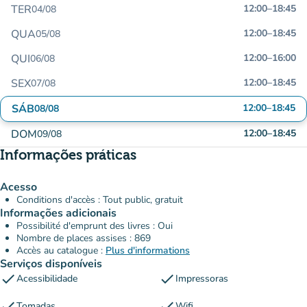
TER
12:00
–
18:45
04/08
QUA
12:00
–
18:45
05/08
QUI
12:00
–
16:00
06/08
SEX
12:00
–
18:45
07/08
SÁB
12:00
–
18:45
08/08
DOM
12:00
–
18:45
09/08
Informações práticas
Acesso
Conditions d'accès : Tout public, gratuit
Informações adicionais
Possibilité d'emprunt des livres : Oui
Nombre de places assises : 869
Accès au catalogue :
Plus d'informations
Serviços disponíveis
check
check
Acessibilidade
Impressoras
check
check
Tomadas
Wifi