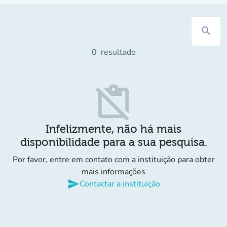
search
0
resultado
content_paste_off
Infelizmente, não há mais
disponibilidade para a sua pesquisa.
Por favor, entre em contato com a instituição para obter
mais informações
send
Contactar a instituição