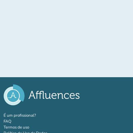
(novo separador)
É um profissional?
FAQ
Termos de uso