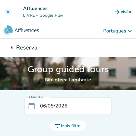
Ir para o conteúdo principal
Affluences
arrow_forward
visão
clear
(novo 
LIVRE
– Google Play
keyboard_arrow_down
Português
arrow_left
Reservar
Voltar para:
Group guided tours
Biblioteca Lambrate
Qual dia?
calendar_today
filter_list
Mais filtros