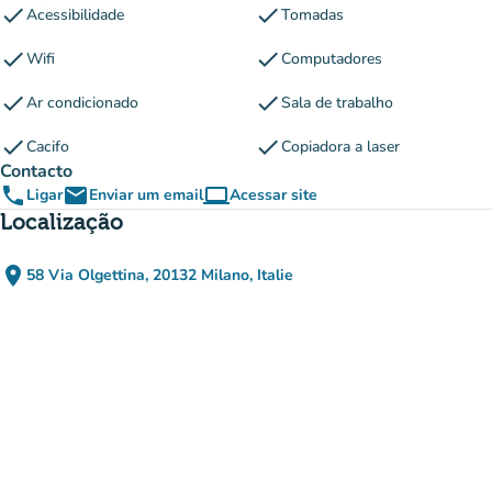
check
check
Acessibilidade
Tomadas
check
check
Wifi
Computadores
check
check
Ar condicionado
Sala de trabalho
check
check
Cacifo
Copiadora a laser
Contacto
phone
email
computer
Ligar
Enviar um email
Acessar site
(novo separador)
Localização
place
58 Via Olgettina, 20132 Milano, Italie
(abrir no Google Maps)
(novo separador)