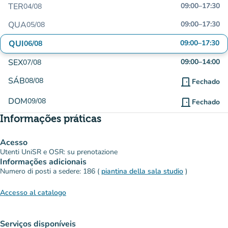
TER
09:00
–
17:30
04/08
QUA
09:00
–
17:30
05/08
QUI
09:00
–
17:30
06/08
SEX
09:00
–
14:00
07/08
SÁB
08/08
door_front
Fechado
DOM
09/08
door_front
Fechado
Informações práticas
Acesso
Utenti UniSR e OSR: su prenotazione
Informações adicionais
Numero di posti a sedere: 186 (
piantina della sala studio
)
Accesso al catalogo
Serviços disponíveis