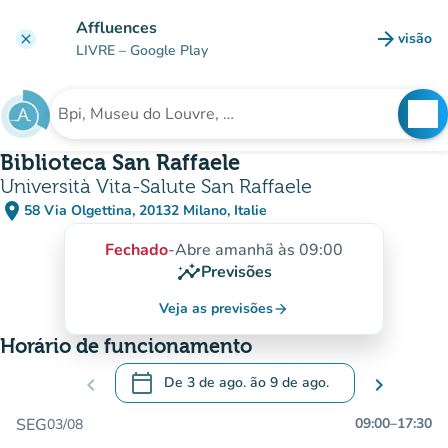
Ir para o conteúdo principal
Affluences
arrow_forward
visão
clear
(novo 
LIVRE
– Google Play
search
See
Procura uma instituição
Biblioteca San Raffaele
Università Vita-Salute San Raffaele
place
58 Via Olgettina, 20132 Milano, Italie
(abrir no Google Maps)
(novo separador)
Fechado
-
Abre amanhã às 09:00
insights
Previsões
Veja as previsões
arrow_forward
Horário de funcionamento
calendar_today
chevron_left
De
3 de ago.
ão
9 de ago.
chevron_right
.
Abra o calendário para alterar as datas
SEG
09:00
–
17:30
03/08