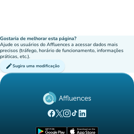
Gostaria de melhorar esta página?
Ajude os usuários do Affluences a acessar dados mais
precisos (tráfego, horário de funcionamento, informações
práticas, etc.).
edit
Sugira uma modificação
(novo separador)
(novo separador)
(novo separador)
(novo separador)
(novo separador)
Página Facebook Affluences
Página Twitter Affluences
Página Instagram Affluences
Página TikTok Affluences
Página LinkedIn Affluenc
(novo separador)
(novo separador